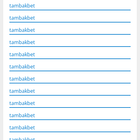
tambakbet
tambakbet
tambakbet
tambakbet
tambakbet
tambakbet
tambakbet
tambakbet
tambakbet
tambakbet
tambakbet
tambakbet