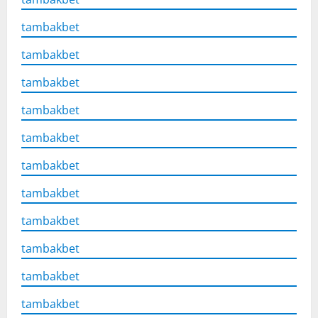
tambakbet
tambakbet
tambakbet
tambakbet
tambakbet
tambakbet
tambakbet
tambakbet
tambakbet
tambakbet
tambakbet