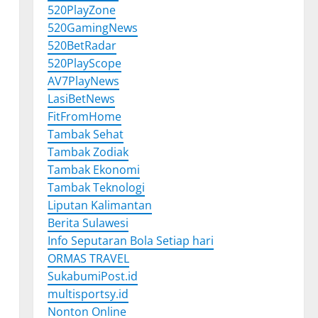
520PlayZone
520GamingNews
520BetRadar
520PlayScope
AV7PlayNews
LasiBetNews
FitFromHome
Tambak Sehat
Tambak Zodiak
Tambak Ekonomi
Tambak Teknologi
Liputan Kalimantan
Berita Sulawesi
Info Seputaran Bola Setiap hari
ORMAS TRAVEL
SukabumiPost.id
multisportsy.id
Nonton Online