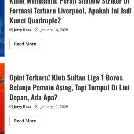
Kulik Mendalam! Peran Shadow Striker Di
Formasi Terbaru Liverpool, Apakah Ini Jadi
Kunci Quadruple?
Jerry Ross
January 14, 2026
Read
Read More
more
about
Kulik
Mendalam!
Peran
Shadow
Striker
Opini Terbaru! Klub Sultan Liga 1 Boros
Di
Formasi
Belanja Pemain Asing, Tapi Tumpul Di Lini
Terbaru
Liverpool,
Apakah
Depan, Ada Apa?
Ini
Jadi
Kunci
Jerry Ross
January 11, 2026
Quadruple?
Read
Read More
more
about
Opini