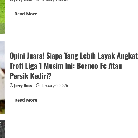
Read
Read More
more
about
Analisis
Gol!
Mengapa
Gol
Penalti
Ke
Gawang
Opini Juara! Siapa Yang Lebih Layak Angkat
Psis
Semarang
Trofi Liga 1 Musim Ini: Borneo Fc Atau
Kemarin
Dianggap
Persik Kediri?
Paling
Kontroversial?
Jerry Ross
January 6, 2026
Read
Read More
more
about
Opini
Juara!
Siapa
Yang
Lebih
Layak