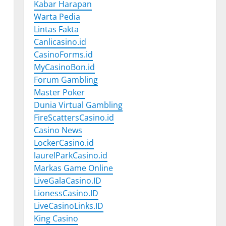
Kabar Harapan
Warta Pedia
Lintas Fakta
Canlicasino.id
CasinoForms.id
MyCasinoBon.id
Forum Gambling
Master Poker
Dunia Virtual Gambling
FireScattersCasino.id
Casino News
LockerCasino.id
laurelParkCasino.id
Markas Game Online
LiveGalaCasino.ID
LionessCasino.ID
LiveCasinoLinks.ID
King Casino