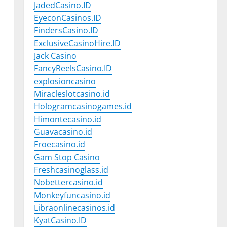
JadedCasino.ID
EyeconCasinos.ID
FindersCasino.ID
ExclusiveCasinoHire.ID
Jack Casino
FancyReelsCasino.ID
explosioncasino
Miracleslotcasino.id
Hologramcasinogames.id
Himontecasino.id
Guavacasino.id
Froecasino.id
Gam Stop Casino
Freshcasinoglass.id
Nobettercasino.id
Monkeyfuncasino.id
Libraonlinecasinos.id
KyatCasino.ID