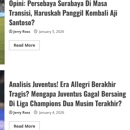
Opini: Persebaya Surabaya Di Masa
Angkat
Trofi
Liga
Transisi, Haruskah Panggil Kembali Aji
1
Musim
Santoso?
Ini:
Borneo
Fc
Jerry Ross
January 5, 2026
Atau
Persik
Kediri?
Read
Read More
more
about
Opini:
Persebaya
Surabaya
Di
Masa
Transisi,
Analisis Juventus! Era Allegri Berakhir
Haruskah
Panggil
Kembali
Tragis? Mengapa Juventus Gagal Bersaing
Aji
Santoso?
Di Liga Champions Dua Musim Terakhir?
Jerry Ross
January 4, 2026
Read
Read More
more