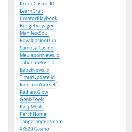
KroonCasino.ID
LearnCraft
CreatorPlaybook
BudgetVoyager
ManifestSoul
RoyalCasinoHub
Samosa Casino
MeulabohNews.id
TabananPost.id
BabelNews.id
TimurUpdate.id
ImproveYourself
RadiantGlow
GenixTools
RaspMeals
PerchHome
TangerangPos.com
XX520 Casino