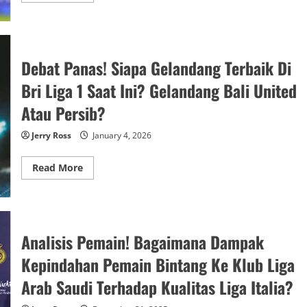
about
Analisis
Juventus!
Era
Allegri
Berakhir
Debat Panas! Siapa Gelandang Terbaik Di
Tragis?
Mengapa
Bri Liga 1 Saat Ini? Gelandang Bali United
Juventus
Gagal
Bersaing
Atau Persib?
Di
Liga
Champions
Jerry Ross
January 4, 2026
Dua
Musim
Terakhir?
Read
Read More
more
about
Debat
Panas!
Siapa
Gelandang
Terbaik
Analisis Pemain! Bagaimana Dampak
Di
Bri
Kepindahan Pemain Bintang Ke Klub Liga
Liga
1
Arab Saudi Terhadap Kualitas Liga Italia?
Saat
Ini?
Gelandang