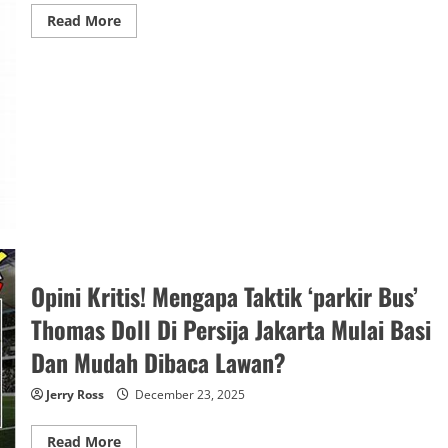
Read
Read More
more
about
Analisis
Set
Pieces!
Keunggulan
Jitu
Set
Pieces
Manchester
City
Yang
Tak
Dimiliki
Tim
Liga
Inggris
Lain!
Opini Kritis! Mengapa Taktik ‘parkir Bus’
Thomas Doll Di Persija Jakarta Mulai Basi
Dan Mudah Dibaca Lawan?
Jerry Ross
December 23, 2025
Read
Read More