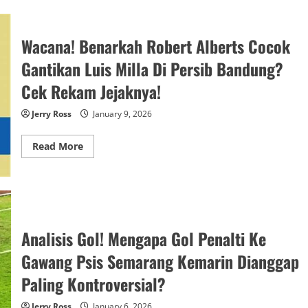
Terbaru!
Klub
Sultan
Liga
Wacana! Benarkah Robert Alberts Cocok
1
Boros
Gantikan Luis Milla Di Persib Bandung?
Belanja
Pemain
Asing,
Cek Rekam Jejaknya!
Tapi
Tumpul
Di
Jerry Ross
January 9, 2026
Lini
Depan,
Ada
Read
Read More
Apa?
more
about
Wacana!
Benarkah
Robert
Alberts
Cocok
Gantikan
Luis
Analisis Gol! Mengapa Gol Penalti Ke
Milla
Di
Gawang Psis Semarang Kemarin Dianggap
Persib
Bandung?
Paling Kontroversial?
Cek
Rekam
Jejaknya!
Jerry Ross
January 6, 2026