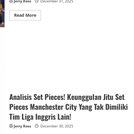
Jerry Ross
December 31, 2025
Bali
United
Atau
Persib?
Read
Read More
more
about
Analisis
Pemain!
Bagaimana
Dampak
Kepindahan
Pemain
Bintang
Ke
Klub
Liga
Arab
Saudi
Terhadap
Kualitas
Liga
Italia?
Analisis Set Pieces! Keunggulan Jitu Set
Pieces Manchester City Yang Tak Dimiliki
Tim Liga Inggris Lain!
Jerry Ross
December 30, 2025