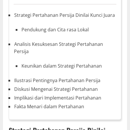
Strategi Pertahanan Persija Dinilai Kunci Juara
Pendukung dan Cita rasa Lokal
Analisis Kesuksesan Strategi Pertahanan
Persija
Keunikan dalam Strategi Pertahanan
Ilustrasi Pentingnya Pertahanan Persija
Diskusi Mengenai Strategi Pertahanan
Implikasi dari Implementasi Pertahanan
Fakta Menari dalam Pertahanan