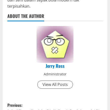
terpisahkan.
ABOUT THE AUTHOR
Jerry Ross
Administrator
View All Posts
P
Previous: