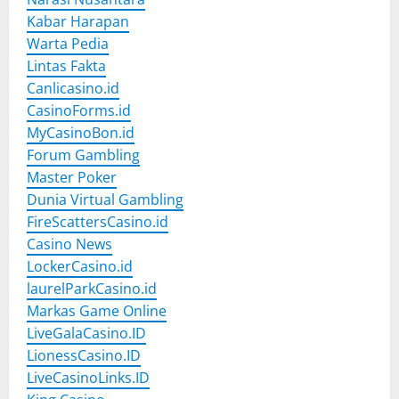
Kabar Harapan
Warta Pedia
Lintas Fakta
Canlicasino.id
CasinoForms.id
MyCasinoBon.id
Forum Gambling
Master Poker
Dunia Virtual Gambling
FireScattersCasino.id
Casino News
LockerCasino.id
laurelParkCasino.id
Markas Game Online
LiveGalaCasino.ID
LionessCasino.ID
LiveCasinoLinks.ID