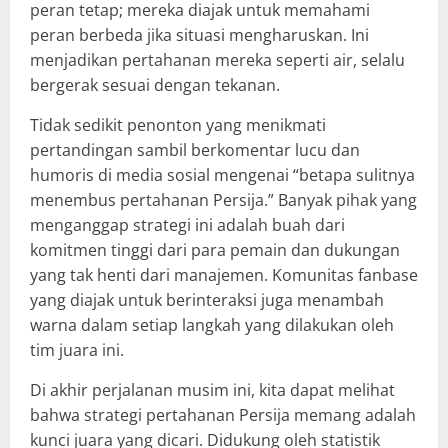
peran tetap; mereka diajak untuk memahami
peran berbeda jika situasi mengharuskan. Ini
menjadikan pertahanan mereka seperti air, selalu
bergerak sesuai dengan tekanan.
Tidak sedikit penonton yang menikmati
pertandingan sambil berkomentar lucu dan
humoris di media sosial mengenai “betapa sulitnya
menembus pertahanan Persija.” Banyak pihak yang
menganggap strategi ini adalah buah dari
komitmen tinggi dari para pemain dan dukungan
yang tak henti dari manajemen. Komunitas fanbase
yang diajak untuk berinteraksi juga menambah
warna dalam setiap langkah yang dilakukan oleh
tim juara ini.
Di akhir perjalanan musim ini, kita dapat melihat
bahwa strategi pertahanan Persija memang adalah
kunci juara yang dicari. Didukung oleh statistik