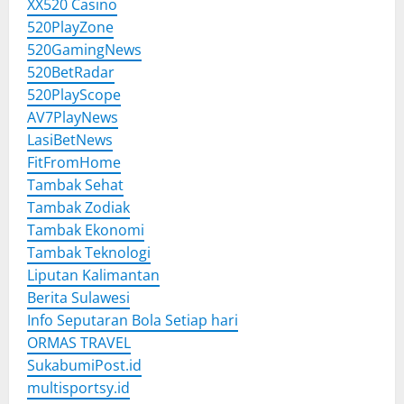
XX520 Casino
520PlayZone
520GamingNews
520BetRadar
520PlayScope
AV7PlayNews
LasiBetNews
FitFromHome
Tambak Sehat
Tambak Zodiak
Tambak Ekonomi
Tambak Teknologi
Liputan Kalimantan
Berita Sulawesi
Info Seputaran Bola Setiap hari
ORMAS TRAVEL
SukabumiPost.id
multisportsy.id