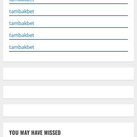
tambakbet
tambakbet
tambakbet
tambakbet
YOU MAY HAVE MISSED