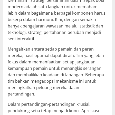
Memahami strategi pertahanan dalam sepak bola
modern adalah satu langkah untuk memahami
lebih dalam bagaimana berbagai komponen harus
bekerja dalam harmoni. Kini, dengan semakin
banyak pengejaran wawasan melalui statistik dan
teknologi, strategi pertahanan berubah menjadi
seni interaktif.
Mengaitkan antara setiap pemain dan peran
mereka, hasil optimal dapat diraih. Tim yang lebih
fokus dalam memanfaatkan setiap jangkauan
kemampuan pemain untuk menangkis serangan
dan membalikkan keadaan di lapangan. Beberapa
tim bahkan mengadopsi mekanisme ini untuk
meningkatkan peluang mereka dalam
pertandingan.
Dalam pertandingan-pertandingan krusial,
pendukung setia tetap menjadi kunci. Apresiasi