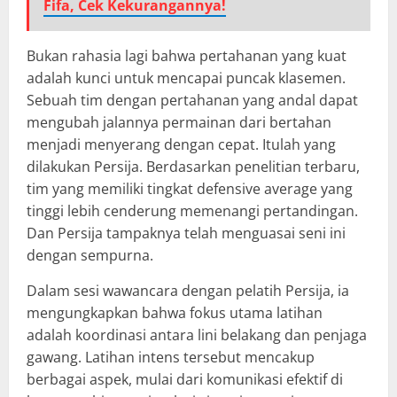
Fifa, Cek Kekurangannya!
Bukan rahasia lagi bahwa pertahanan yang kuat
adalah kunci untuk mencapai puncak klasemen.
Sebuah tim dengan pertahanan yang andal dapat
mengubah jalannya permainan dari bertahan
menjadi menyerang dengan cepat. Itulah yang
dilakukan Persija. Berdasarkan penelitian terbaru,
tim yang memiliki tingkat defensive average yang
tinggi lebih cenderung memenangi pertandingan.
Dan Persija tampaknya telah menguasai seni ini
dengan sempurna.
Dalam sesi wawancara dengan pelatih Persija, ia
mengungkapkan bahwa fokus utama latihan
adalah koordinasi antara lini belakang dan penjaga
gawang. Latihan intens tersebut mencakup
berbagai aspek, mulai dari komunikasi efektif di