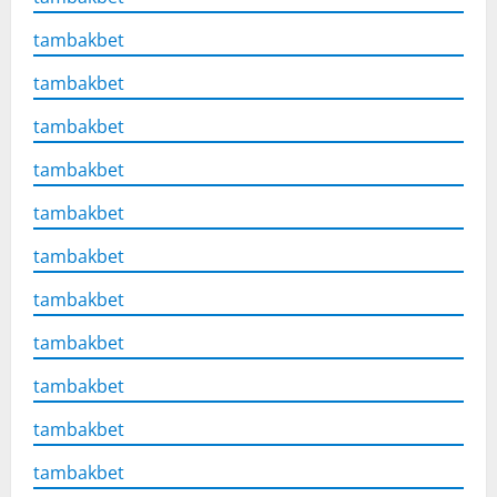
tambakbet
tambakbet
tambakbet
tambakbet
tambakbet
tambakbet
tambakbet
tambakbet
tambakbet
tambakbet
tambakbet