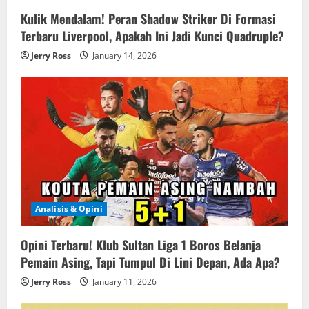
o
Kulik Mendalam! Peran Shadow Striker Di Formasi
Terbaru Liverpool, Apakah Ini Jadi Kunci Quadruple?
n
Jerry Ross
January 14, 2026
Analisis & Opini
Opini Terbaru! Klub Sultan Liga 1 Boros Belanja
Pemain Asing, Tapi Tumpul Di Lini Depan, Ada Apa?
Jerry Ross
January 11, 2026