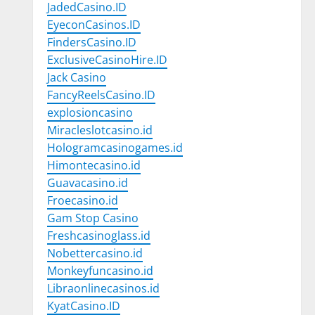
JadedCasino.ID
EyeconCasinos.ID
FindersCasino.ID
ExclusiveCasinoHire.ID
Jack Casino
FancyReelsCasino.ID
explosioncasino
Miracleslotcasino.id
Hologramcasinogames.id
Himontecasino.id
Guavacasino.id
Froecasino.id
Gam Stop Casino
Freshcasinoglass.id
Nobettercasino.id
Monkeyfuncasino.id
Libraonlinecasinos.id
KyatCasino.ID