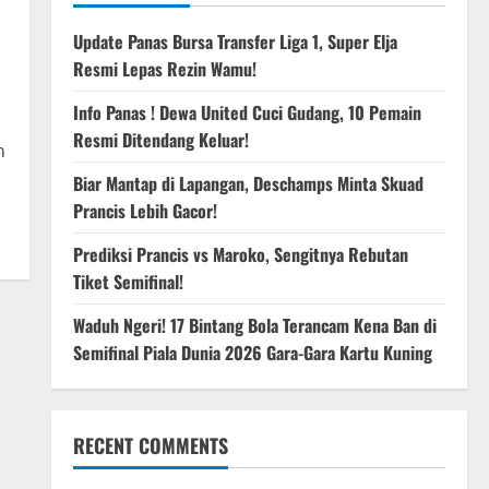
Update Panas Bursa Transfer Liga 1, Super Elja
Resmi Lepas Rezin Wamu!
Info Panas ! Dewa United Cuci Gudang, 10 Pemain
Resmi Ditendang Keluar!
n
Biar Mantap di Lapangan, Deschamps Minta Skuad
Prancis Lebih Gacor!
Prediksi Prancis vs Maroko, Sengitnya Rebutan
Tiket Semifinal!
Waduh Ngeri! 17 Bintang Bola Terancam Kena Ban di
Semifinal Piala Dunia 2026 Gara-Gara Kartu Kuning
RECENT COMMENTS