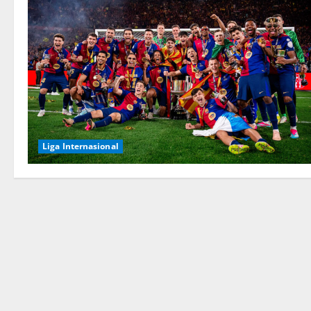
Liga Internasional