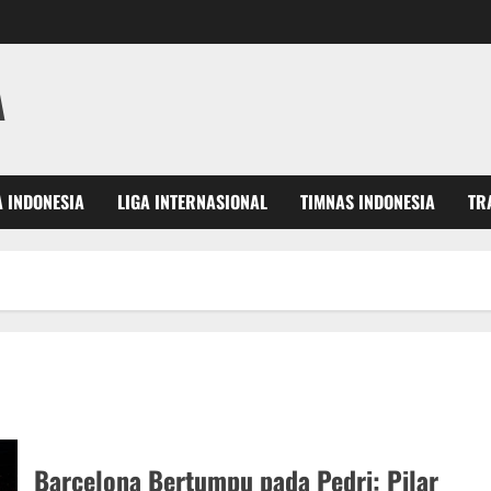
A
A INDONESIA
LIGA INTERNASIONAL
TIMNAS INDONESIA
TR
Barcelona Bertumpu pada Pedri: Pilar