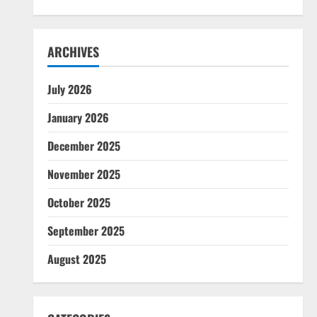
ARCHIVES
July 2026
January 2026
December 2025
November 2025
October 2025
September 2025
August 2025