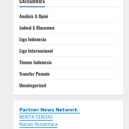
CATEGORIES
Analisis & Opini
Jadwal & Klasemen
Liga Indonesia
Liga Internasional
Timnas Indonesia
Transfer Pemain
Uncategorized
𝗣𝗮𝗿𝘁𝗻𝗲𝗿 𝗡𝗲𝘄𝘀 𝗡𝗲𝘁𝘄𝗼𝗿𝗸 :
BERITA CERDAS
Narasi Nusantara