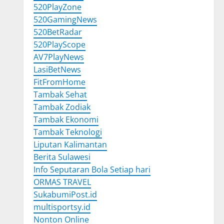
520PlayZone
520GamingNews
520BetRadar
520PlayScope
AV7PlayNews
LasiBetNews
FitFromHome
Tambak Sehat
Tambak Zodiak
Tambak Ekonomi
Tambak Teknologi
Liputan Kalimantan
Berita Sulawesi
Info Seputaran Bola Setiap hari
ORMAS TRAVEL
SukabumiPost.id
multisportsy.id
Nonton Online