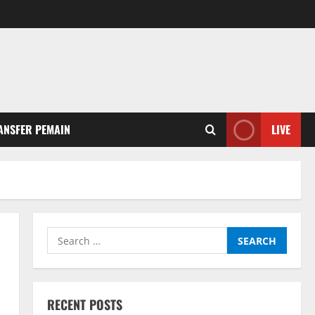
ANSFER PEMAIN
LIVE
Search
for:
RECENT POSTS