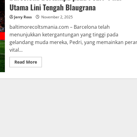
Utama Lini Tengah Blaugrana
Jerry Ross
November 2, 2025
baltimorecoltsmania.com – Barcelona telah
menunjukkan ketergantungan yang tinggi pada
gelandang muda mereka, Pedri, yang memainkan pera
vital...
Read
Read More
more
about
Barcelona
Bertumpu
pada
Pedri:
Pilar
Utama
Lini
Tengah
Blaugrana