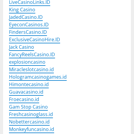
LiveCasinoLinks.ID
King Casino
JadedCasino.ID
EyeconCasinos.ID
FindersCasino.ID
ExclusiveCasinoHire.ID
Jack Casino
FancyReelsCasino.ID
explosioncasino
Miracleslotcasino.id
Hologramcasinogames.id
Himontecasino.id
Guavacasino.id
Froecasino.id
Gam Stop Casino
Freshcasinoglass.id
Nobettercasino.id
Monkeyfuncasino.id