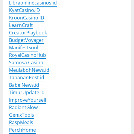
Libraonlinecasinos.id
KyatCasino.ID
KroonCasino.ID
LearnCraft
CreatorPlaybook
BudgetVoyager
ManifestSoul
RoyalCasinoHub
Samosa Casino
MeulabohNews.id
TabananPost.id
BabelNews.id
TimurUpdate.id
ImproveYourself
RadiantGlow
GenixTools
RaspMeals
PerchHome