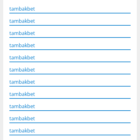
tambakbet
tambakbet
tambakbet
tambakbet
tambakbet
tambakbet
tambakbet
tambakbet
tambakbet
tambakbet
tambakbet