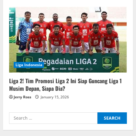
Liga Indonesia
Liga 2! Tim Promosi Liga 2 Ini Siap Guncang Liga 1
Musim Depan, Siapa Dia?
Jerry Ross
January 15, 2026
Search
for: