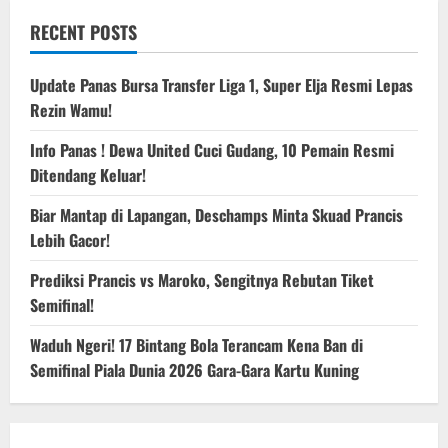
RECENT POSTS
Update Panas Bursa Transfer Liga 1, Super Elja Resmi Lepas
Rezin Wamu!
Info Panas ! Dewa United Cuci Gudang, 10 Pemain Resmi
Ditendang Keluar!
Biar Mantap di Lapangan, Deschamps Minta Skuad Prancis
Lebih Gacor!
Prediksi Prancis vs Maroko, Sengitnya Rebutan Tiket
Semifinal!
Waduh Ngeri! 17 Bintang Bola Terancam Kena Ban di
Semifinal Piala Dunia 2026 Gara-Gara Kartu Kuning