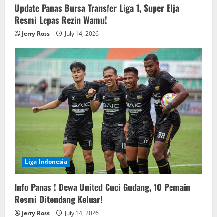
Update Panas Bursa Transfer Liga 1, Super Elja
n
Resmi Lepas Rezin Wamu!
Jerry Ross
July 14, 2026
Liga Indonesia
Info Panas ! Dewa United Cuci Gudang, 10 Pemain
Resmi Ditendang Keluar!
Jerry Ross
July 14, 2026