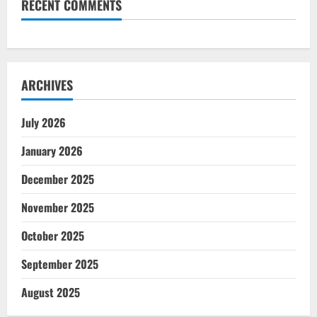
RECENT COMMENTS
ARCHIVES
July 2026
January 2026
December 2025
November 2025
October 2025
September 2025
August 2025