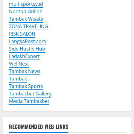
multisportsy.id
Nonton Online
Tambak Wisata
ZONA TRAVELING
RISK SALON
LangsaPost.com
Side Hustle Hub
LadakhExpert
WellNest
Tambak News
Tambak
Tambak Sports
Tambakbet Gallery
Media Tambakbet
RECOMMENDED WEB LINKS