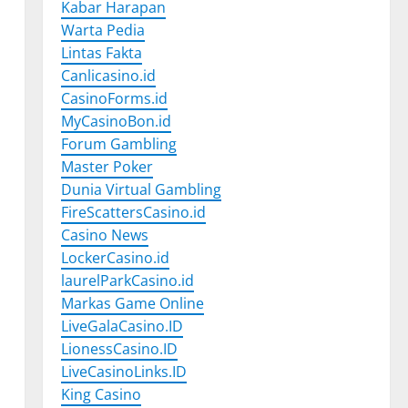
Kabar Harapan
Warta Pedia
Lintas Fakta
Canlicasino.id
CasinoForms.id
MyCasinoBon.id
Forum Gambling
Master Poker
Dunia Virtual Gambling
FireScattersCasino.id
Casino News
LockerCasino.id
laurelParkCasino.id
Markas Game Online
LiveGalaCasino.ID
LionessCasino.ID
LiveCasinoLinks.ID
King Casino