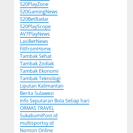
520PlayZone
520GamingNews
520BetRadar
520PlayScope
AV7PlayNews
LasiBetNews
FitFromHome
Tambak Sehat
Tambak Zodiak
Tambak Ekonomi
Tambak Teknologi
Liputan Kalimantan
Berita Sulawesi
Info Seputaran Bola Setiap hari
ORMAS TRAVEL
SukabumiPost.id
multisportsy.id
Nonton Online