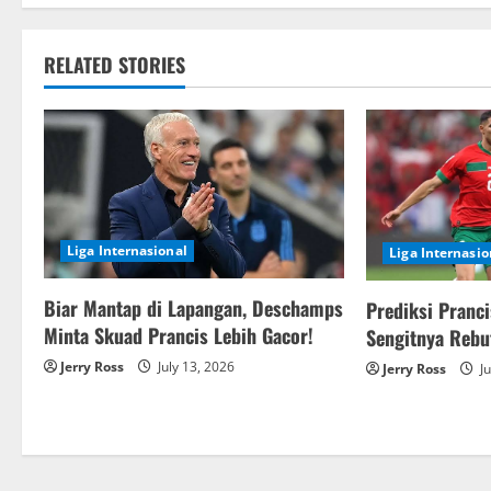
t
RELATED STORIES
n
a
v
i
Liga Internasional
Liga Internasio
g
Biar Mantap di Lapangan, Deschamps
a
Prediksi Pranc
Minta Skuad Prancis Lebih Gacor!
Sengitnya Rebut
t
Jerry Ross
July 13, 2026
Jerry Ross
Ju
i
o