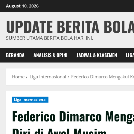
Skip
August 10, 2026
to
content
UPDATE BERITA BOL
SUMBER UTAMA BERITA BOLA HARI INI.
BERANDA
ANALISIS & OPINI
JADWAL & KLASEMEN
LIG
Home
Liga Internasional
Federico Dimarco Mengakui Ke
Liga Internasional
Federico Dimarco Meng
Diri di Awal Musim