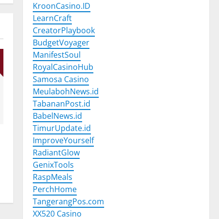
KroonCasino.ID
LearnCraft
CreatorPlaybook
BudgetVoyager
ManifestSoul
RoyalCasinoHub
Samosa Casino
MeulabohNews.id
TabananPost.id
BabelNews.id
TimurUpdate.id
ImproveYourself
RadiantGlow
GenixTools
RaspMeals
PerchHome
TangerangPos.com
XX520 Casino