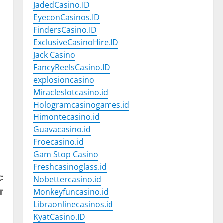
JadedCasino.ID
EyeconCasinos.ID
FindersCasino.ID
ExclusiveCasinoHire.ID
Jack Casino
FancyReelsCasino.ID
explosioncasino
Miracleslotcasino.id
Hologramcasinogames.id
Himontecasino.id
Guavacasino.id
Froecasino.id
Gam Stop Casino
Freshcasinoglass.id
:
Nobettercasino.id
r
Monkeyfuncasino.id
Libraonlinecasinos.id
KyatCasino.ID