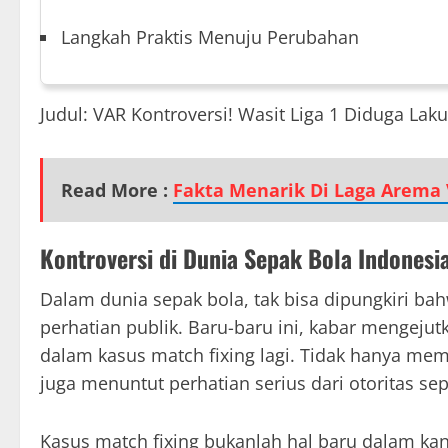
Langkah Praktis Menuju Perubahan
Judul: VAR Kontroversi! Wasit Liga 1 Diduga Lak
Read More :
Fakta Menarik Di Laga Arema
Kontroversi di Dunia Sepak Bola Indonesi
Dalam dunia sepak bola, tak bisa dipungkiri bah
perhatian publik. Baru-baru ini, kabar mengejutk
dalam kasus match fixing lagi. Tidak hanya mem
juga menuntut perhatian serius dari otoritas sep
Kasus match fixing bukanlah hal baru dalam ka