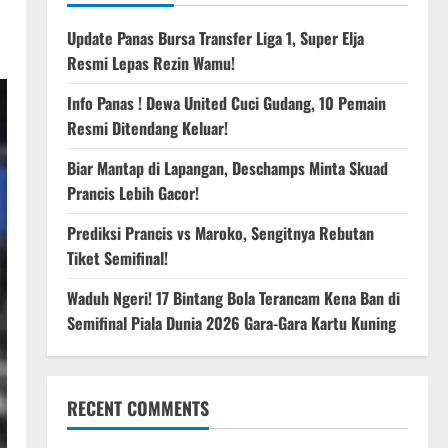
Update Panas Bursa Transfer Liga 1, Super Elja
Resmi Lepas Rezin Wamu!
Info Panas ! Dewa United Cuci Gudang, 10 Pemain
Resmi Ditendang Keluar!
Biar Mantap di Lapangan, Deschamps Minta Skuad
Prancis Lebih Gacor!
Prediksi Prancis vs Maroko, Sengitnya Rebutan
Tiket Semifinal!
Waduh Ngeri! 17 Bintang Bola Terancam Kena Ban di
Semifinal Piala Dunia 2026 Gara-Gara Kartu Kuning
RECENT COMMENTS