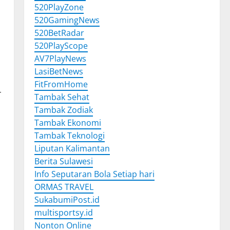
520PlayZone
520GamingNews
520BetRadar
520PlayScope
AV7PlayNews
LasiBetNews
FitFromHome
r
Tambak Sehat
Tambak Zodiak
Tambak Ekonomi
Tambak Teknologi
Liputan Kalimantan
Berita Sulawesi
Info Seputaran Bola Setiap hari
ORMAS TRAVEL
SukabumiPost.id
multisportsy.id
Nonton Online