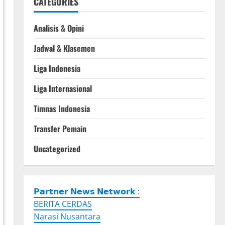
CATEGORIES
Analisis & Opini
Jadwal & Klasemen
Liga Indonesia
Liga Internasional
Timnas Indonesia
Transfer Pemain
Uncategorized
𝗣𝗮𝗿𝘁𝗻𝗲𝗿 𝗡𝗲𝘄𝘀 𝗡𝗲𝘁𝘄𝗼𝗿𝗸 :
BERITA CERDAS
Narasi Nusantara