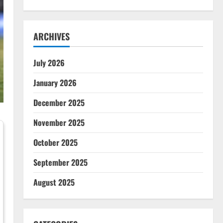
ARCHIVES
July 2026
January 2026
December 2025
November 2025
October 2025
September 2025
August 2025