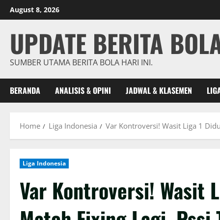
Skip
August 8, 2026
to
content
UPDATE BERITA BOL
SUMBER UTAMA BERITA BOLA HARI INI.
BERANDA
ANALISIS & OPINI
JADWAL & KLASEMEN
LIG
Home
Liga Indonesia
Var Kontroversi! Wasit Liga 1 Did
Liga Indonesia
Var Kontroversi! Wasit 
Match Fixing Lagi, Pssi