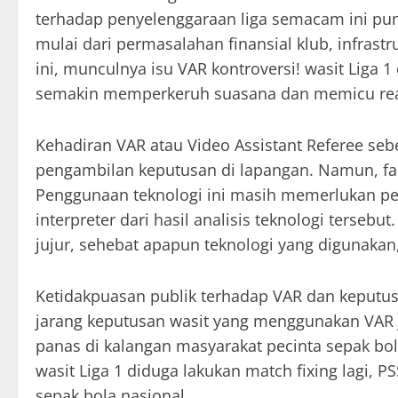
terhadap penyelenggaraan liga semacam ini pun
mulai dari permasalahan finansial klub, infrastr
ini, munculnya isu VAR kontroversi! wasit Liga 1
semakin memperkeruh suasana dan memicu reak
Kehadiran VAR atau Video Assistant Referee se
pengambilan keputusan di lapangan. Namun, fakt
Penggunaan teknologi ini masih memerlukan pera
interpreter dari hasil analisis teknologi tersebut
jujur, sehebat apapun teknologi yang digunakan
Ketidakpuasan publik terhadap VAR dan keputusa
jarang keputusan wasit yang menggunakan VAR 
panas di kalangan masyarakat pecinta sepak bola
wasit Liga 1 diduga lakukan match fixing lagi, P
sepak bola nasional.