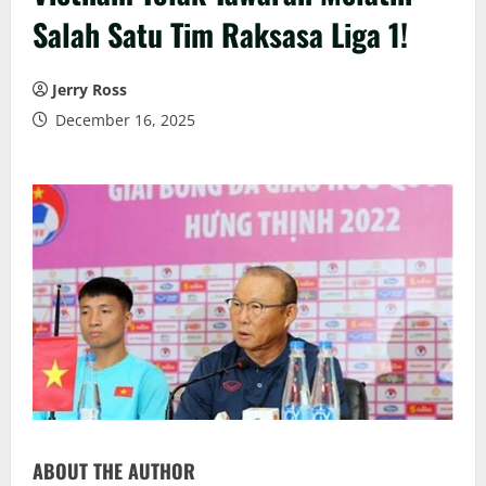
Salah Satu Tim Raksasa Liga 1!
Jerry Ross
December 16, 2025
ABOUT THE AUTHOR