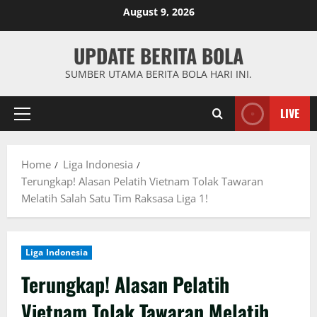
Skip
August 9, 2026
to
content
UPDATE BERITA BOLA
SUMBER UTAMA BERITA BOLA HARI INI.
LIVE
Primary
Menu
Home
Liga Indonesia
Terungkap! Alasan Pelatih Vietnam Tolak Tawaran
Melatih Salah Satu Tim Raksasa Liga 1!
Liga Indonesia
Terungkap! Alasan Pelatih
Vietnam Tolak Tawaran Melatih