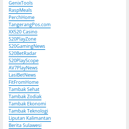
GenixTools
RaspMeals
PerchHome
TangerangPos.com
XX520 Casino
520PlayZone
520GamingNews
520BetRadar
520PlayScope
AV7PlayNews
LasiBetNews
FitFromHome
Tambak Sehat
Tambak Zodiak
Tambak Ekonomi
Tambak Teknologi
Liputan Kalimantan
Berita Sulawesi