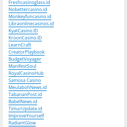
Freshcasinoglass.id
Nobettercasino.id
Monkeyfuncasino.id
Libraonlinecasinos.id
KyatCasino.ID
KroonCasino.ID
LearnCraft
CreatorPlaybook
BudgetVoyager
ManifestSoul
RoyalCasinoHub
Samosa Casino
MeulabohNews.id
TabananPost.id
BabelNews.id
TimurUpdate.id
ImproveYourself
RadiantGlow