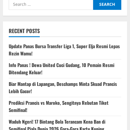
Search
Diganti,
Kapten
for:
Napoli:
Bukan
Hal
Besar
RECENT POSTS
Update Panas Bursa Transfer Liga 1, Super Elja Resmi Lepas
Rezin Wamu!
Info Panas ! Dewa United Cuci Gudang, 10 Pemain Resmi
Ditendang Keluar!
Biar Mantap di Lapangan, Deschamps Minta Skuad Prancis
Lebih Gacor!
Prediksi Prancis vs Maroko, Sengitnya Rebutan Tiket
Semifinal!
Waduh Ngeri! 17 Bintang Bola Terancam Kena Ban di
Semifinal Piala Dunia 2026 Gara-Gara Kartu Kuning