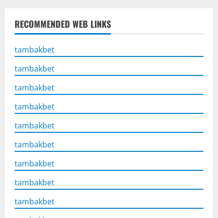
RECOMMENDED WEB LINKS
tambakbet
tambakbet
tambakbet
tambakbet
tambakbet
tambakbet
tambakbet
tambakbet
tambakbet