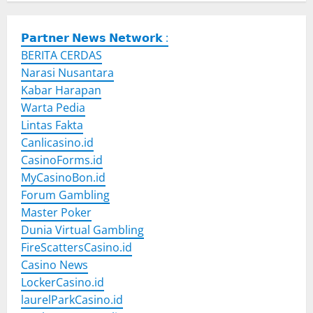
𝗣𝗮𝗿𝘁𝗻𝗲𝗿 𝗡𝗲𝘄𝘀 𝗡𝗲𝘁𝘄𝗼𝗿𝗸 :
BERITA CERDAS
Narasi Nusantara
Kabar Harapan
Warta Pedia
Lintas Fakta
Canlicasino.id
CasinoForms.id
MyCasinoBon.id
Forum Gambling
Master Poker
Dunia Virtual Gambling
FireScattersCasino.id
Casino News
LockerCasino.id
laurelParkCasino.id