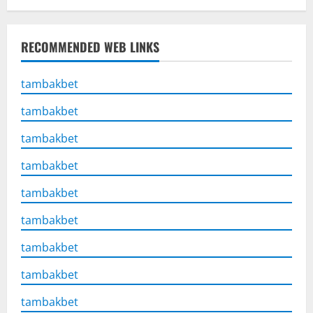
RECOMMENDED WEB LINKS
tambakbet
tambakbet
tambakbet
tambakbet
tambakbet
tambakbet
tambakbet
tambakbet
tambakbet