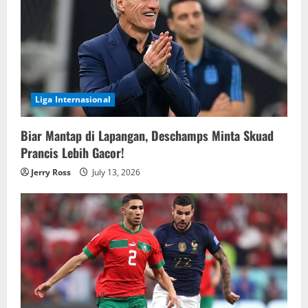
Liga Internasional
Biar Mantap di Lapangan, Deschamps Minta Skuad
Prancis Lebih Gacor!
Jerry Ross
July 13, 2026