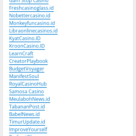
Gam Stop Casino
Freshcasinoglass.id
Nobettercasino.id
Monkeyfuncasino.id
Libraonlinecasinos.id
KyatCasino.ID
KroonCasino.ID
LearnCraft
CreatorPlaybook
BudgetVoyager
ManifestSoul
RoyalCasinoHub
Samosa Casino
MeulabohNews.id
TabananPost.id
BabelNews.id
TimurUpdate.id
ImproveYourself