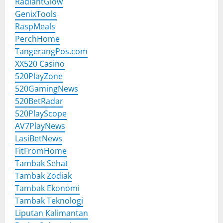
RadiantGlow
GenixTools
RaspMeals
PerchHome
TangerangPos.com
XX520 Casino
520PlayZone
520GamingNews
520BetRadar
520PlayScope
AV7PlayNews
LasiBetNews
FitFromHome
Tambak Sehat
Tambak Zodiak
Tambak Ekonomi
Tambak Teknologi
Liputan Kalimantan