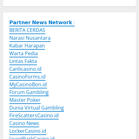
𝗣𝗮𝗿𝘁𝗻𝗲𝗿 𝗡𝗲𝘄𝘀 𝗡𝗲𝘁𝘄𝗼𝗿𝗸 :
BERITA CERDAS
Narasi Nusantara
Kabar Harapan
Warta Pedia
Lintas Fakta
Canlicasino.id
CasinoForms.id
MyCasinoBon.id
Forum Gambling
Master Poker
Dunia Virtual Gambling
FireScattersCasino.id
Casino News
LockerCasino.id
laurelParkCasino.id