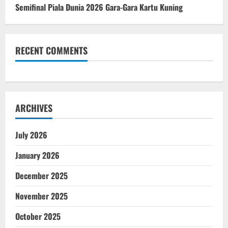
Semifinal Piala Dunia 2026 Gara-Gara Kartu Kuning
RECENT COMMENTS
ARCHIVES
July 2026
January 2026
December 2025
November 2025
October 2025