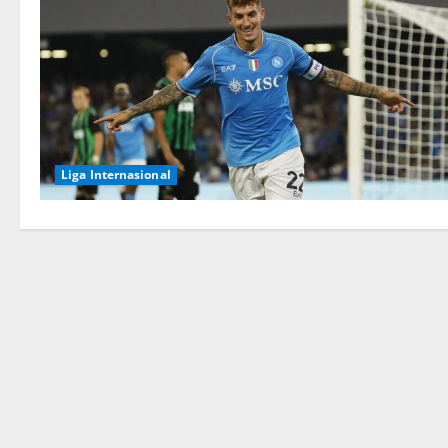
Liga Internasional