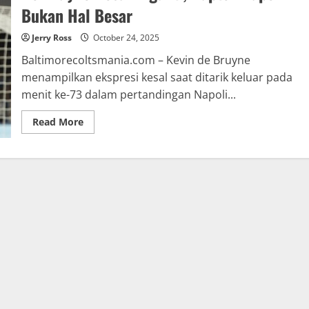
Bukan Hal Besar
Jerry Ross
October 24, 2025
Baltimorecoltsmania.com – Kevin de Bruyne
menampilkan ekspresi kesal saat ditarik keluar pada
menit ke-73 dalam pertandingan Napoli...
Read
Read More
more
about
De
Bruyne
Kesal
Diganti,
Kapten
Napoli:
Bukan
Hal
Besar