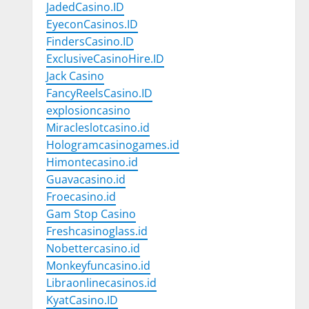
JadedCasino.ID
EyeconCasinos.ID
FindersCasino.ID
ExclusiveCasinoHire.ID
Jack Casino
FancyReelsCasino.ID
explosioncasino
Miracleslotcasino.id
Hologramcasinogames.id
Himontecasino.id
Guavacasino.id
Froecasino.id
Gam Stop Casino
Freshcasinoglass.id
Nobettercasino.id
Monkeyfuncasino.id
Libraonlinecasinos.id
KyatCasino.ID