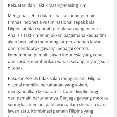
Kekuatan dan Taktik Masing-Masing Tim
Mengupas lebih dalam soal susunan pemain
timnas Indonesia vs tim nasional sepak bola
Filipina adalah sebuah perjalanan yang menarik.
Analisis taktik menunjukkan bagaimana kedua tim
akan berusaha membongkar pertahanan lawan
dan mendobrak gawang. Sebagai contoh,
kemampuan pemain sayap Indonesia yang cepat
dan cerdas memberikan variasi serangan yang sulit
ditebak.
Pasukan Azkals tidak kalah mengancam. Filipina
dikenal memiliki pertahanan yang kokoh,
mengandalkan kekuatan fisik dan disiplin tinggi
dari pemain bertahannya. Penjaga gawang mereka
sering kali menjadi pahlawan dalam skenario satu
lawan satu. Kombinasi pemain Filipina yang