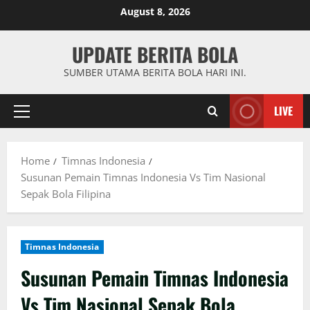
Skip
August 8, 2026
to
content
UPDATE BERITA BOLA
SUMBER UTAMA BERITA BOLA HARI INI.
LIVE
Primary
Menu
Home
Timnas Indonesia
Susunan Pemain Timnas Indonesia Vs Tim Nasional
Sepak Bola Filipina
Timnas Indonesia
Susunan Pemain Timnas Indonesia
Vs Tim Nasional Sepak Bola