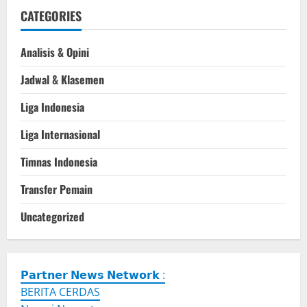
CATEGORIES
Analisis & Opini
Jadwal & Klasemen
Liga Indonesia
Liga Internasional
Timnas Indonesia
Transfer Pemain
Uncategorized
𝗣𝗮𝗿𝘁𝗻𝗲𝗿 𝗡𝗲𝘄𝘀 𝗡𝗲𝘁𝘄𝗼𝗿𝗸 :
BERITA CERDAS