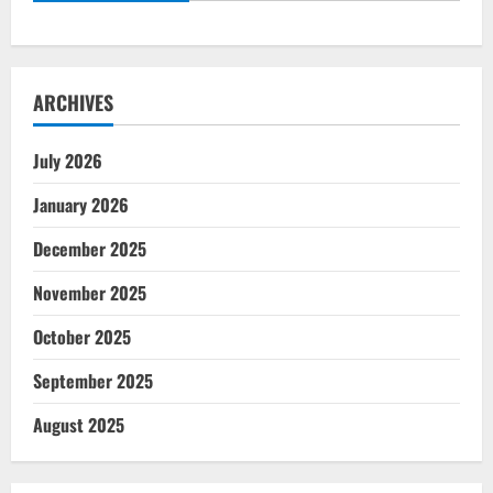
ARCHIVES
July 2026
January 2026
December 2025
November 2025
October 2025
September 2025
August 2025