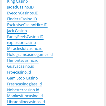
King Casino
JadedCasino.ID
EyeconCasinos.ID
FindersCasino.ID
ExclusiveCasinoHire.ID
Jack Casino
FancyReelsCasino.ID
explosioncasino
Miracleslotcasino.id
Hologramcasinogames.id
Himontecasino.id
Guavacasino.id
Froecasino.id
Gam Stop Casino
Freshcasinoglass.id
Nobettercasino.id
Monkeyfuncasino.id
Libraonlinecasinos.id