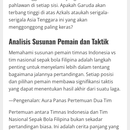
pahlawan di setiap sisi. Apakah Garuda akan
terbang tinggi di atas Azkals ataukah serigala-
serigala Asia Tenggara ini yang akan
menggonggong paling keras?
Analisis Susunan Pemain dan Taktik
Memahami susunan pemain timnas Indonesia vs
tim nasional sepak bola Filipina adalah langkah
penting untuk menyelami lebih dalam tentang
bagaimana jalannya pertandingan. Setiap posisi
dan pilihan pemain membawa signifikansi taktis
yang dapat menentukan hasil akhir dari suatu laga.
—Pengenalan: Aura Panas Pertemuan Dua Tim
Pertemuan antara Timnas Indonesia dan Tim
Nasional Sepak Bola Filipina bukan sekadar
pertandingan biasa. Ini adalah cerita panjang yang