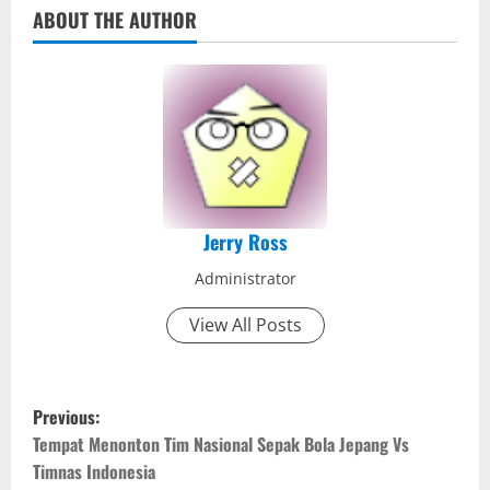
ABOUT THE AUTHOR
Jerry Ross
Administrator
View All Posts
P
Previous:
o
Tempat Menonton Tim Nasional Sepak Bola Jepang Vs
Timnas Indonesia