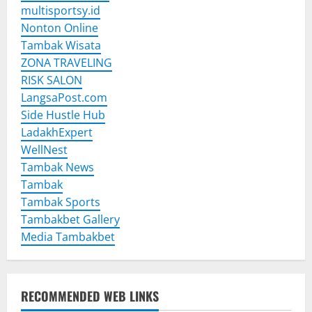
multisportsy.id
Nonton Online
Tambak Wisata
ZONA TRAVELING
RISK SALON
LangsaPost.com
Side Hustle Hub
LadakhExpert
WellNest
Tambak News
Tambak
Tambak Sports
Tambakbet Gallery
Media Tambakbet
RECOMMENDED WEB LINKS