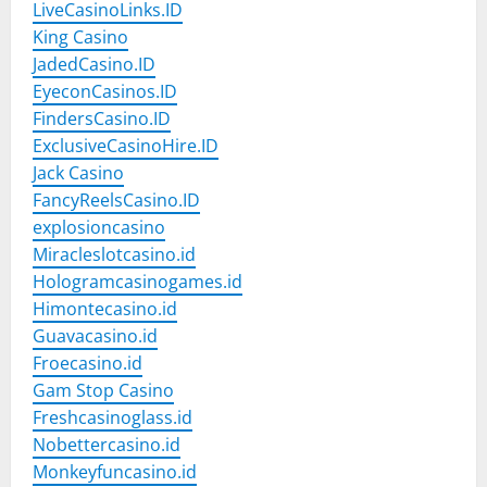
LiveCasinoLinks.ID
King Casino
JadedCasino.ID
EyeconCasinos.ID
FindersCasino.ID
ExclusiveCasinoHire.ID
Jack Casino
FancyReelsCasino.ID
explosioncasino
Miracleslotcasino.id
Hologramcasinogames.id
Himontecasino.id
Guavacasino.id
Froecasino.id
Gam Stop Casino
Freshcasinoglass.id
Nobettercasino.id
Monkeyfuncasino.id