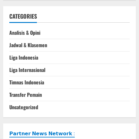
CATEGORIES
Analisis & Opini
Jadwal & Klasemen
Liga Indonesia
Liga Internasional
Timnas Indonesia
Transfer Pemain
Uncategorized
𝗣𝗮𝗿𝘁𝗻𝗲𝗿 𝗡𝗲𝘄𝘀 𝗡𝗲𝘁𝘄𝗼𝗿𝗸 :