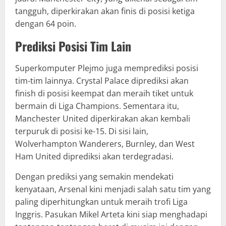
tangguh, diperkirakan akan finis di posisi ketiga
dengan 64 poin.
Prediksi Posisi Tim Lain
Superkomputer Plejmo juga memprediksi posisi
tim-tim lainnya. Crystal Palace diprediksi akan
finish di posisi keempat dan meraih tiket untuk
bermain di Liga Champions. Sementara itu,
Manchester United diperkirakan akan kembali
terpuruk di posisi ke-15. Di sisi lain,
Wolverhampton Wanderers, Burnley, dan West
Ham United diprediksi akan terdegradasi.
Dengan prediksi yang semakin mendekati
kenyataan, Arsenal kini menjadi salah satu tim yang
paling diperhitungkan untuk meraih trofi Liga
Inggris. Pasukan Mikel Arteta kini siap menghadapi