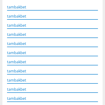
tambakbet
tambakbet
tambakbet
tambakbet
tambakbet
tambakbet
tambakbet
tambakbet
tambakbet
tambakbet
tambakbet