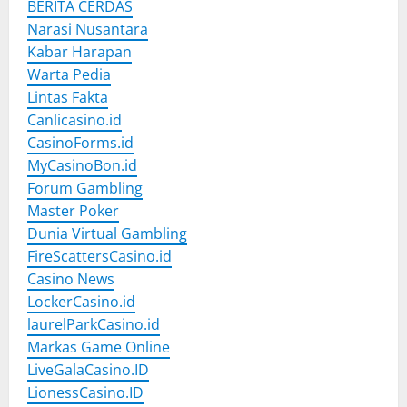
BERITA CERDAS
Narasi Nusantara
Kabar Harapan
Warta Pedia
Lintas Fakta
Canlicasino.id
CasinoForms.id
MyCasinoBon.id
Forum Gambling
Master Poker
Dunia Virtual Gambling
FireScattersCasino.id
Casino News
LockerCasino.id
laurelParkCasino.id
Markas Game Online
LiveGalaCasino.ID
LionessCasino.ID