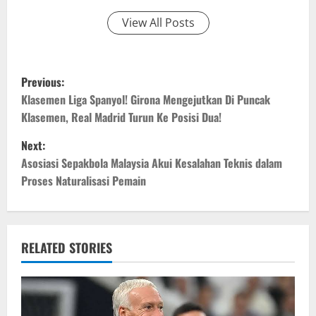
View All Posts
P
Previous:
o
Klasemen Liga Spanyol! Girona Mengejutkan Di Puncak
Klasemen, Real Madrid Turun Ke Posisi Dua!
s
Next:
t
Asosiasi Sepakbola Malaysia Akui Kesalahan Teknis dalam
Proses Naturalisasi Pemain
n
a
v
RELATED STORIES
i
g