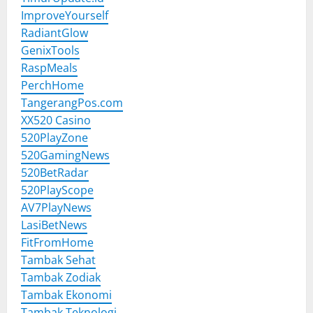
ImproveYourself
RadiantGlow
GenixTools
RaspMeals
PerchHome
TangerangPos.com
XX520 Casino
520PlayZone
520GamingNews
520BetRadar
520PlayScope
AV7PlayNews
LasiBetNews
FitFromHome
Tambak Sehat
Tambak Zodiak
Tambak Ekonomi
Tambak Teknologi