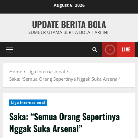
Skip
August 6, 2026
to
content
UPDATE BERITA BOLA
SUMBER UTAMA BERITA BOLA HARI INI.
LIVE
Primary
Menu
Home
Liga Internasional
Saka: “Semua Orang Sepertinya Nggak Suka Arsenal”
Liga Internasional
Saka: “Semua Orang Sepertinya
Nggak Suka Arsenal”