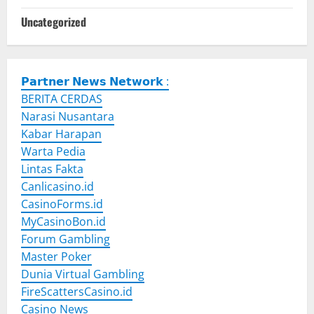
Uncategorized
𝗣𝗮𝗿𝘁𝗻𝗲𝗿 𝗡𝗲𝘄𝘀 𝗡𝗲𝘁𝘄𝗼𝗿𝗸 :
BERITA CERDAS
Narasi Nusantara
Kabar Harapan
Warta Pedia
Lintas Fakta
Canlicasino.id
CasinoForms.id
MyCasinoBon.id
Forum Gambling
Master Poker
Dunia Virtual Gambling
FireScattersCasino.id
Casino News