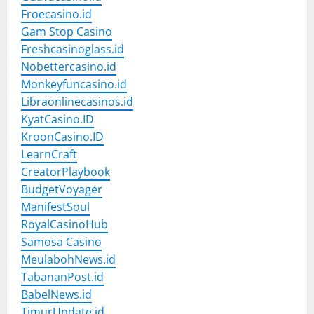
Froecasino.id
Gam Stop Casino
Freshcasinoglass.id
Nobettercasino.id
Monkeyfuncasino.id
Libraonlinecasinos.id
KyatCasino.ID
KroonCasino.ID
LearnCraft
CreatorPlaybook
BudgetVoyager
ManifestSoul
RoyalCasinoHub
Samosa Casino
MeulabohNews.id
TabananPost.id
BabelNews.id
TimurUpdate.id