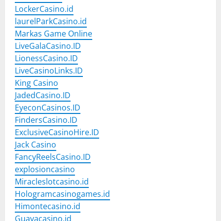
LockerCasino.id
laurelParkCasino.id
Markas Game Online
LiveGalaCasino.ID
LionessCasino.ID
LiveCasinoLinks.ID
King Casino
JadedCasino.ID
EyeconCasinos.ID
FindersCasino.ID
ExclusiveCasinoHire.ID
Jack Casino
FancyReelsCasino.ID
explosioncasino
Miracleslotcasino.id
Hologramcasinogames.id
Himontecasino.id
Guavacasino.id