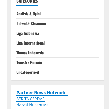
CATEGORIES
Analisis & Opini
Jadwal & Klasemen
Liga Indonesia
Liga Internasional
Timnas Indonesia
Transfer Pemain
m
Uncategorized
𝗣𝗮𝗿𝘁𝗻𝗲𝗿 𝗡𝗲𝘄𝘀 𝗡𝗲𝘁𝘄𝗼𝗿𝗸 :
BERITA CERDAS
Narasi Nusantara