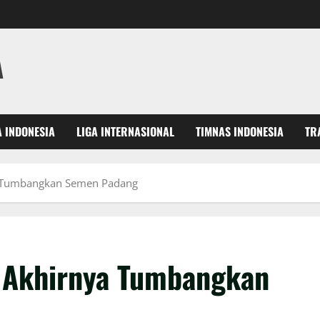
A
A INDONESIA
LIGA INTERNASIONAL
TIMNAS INDONESIA
TR
a Tumbangkan Semen Padang
 Akhirnya Tumbangkan