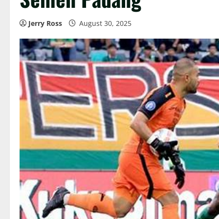
Jerry Ross
August 30, 2025