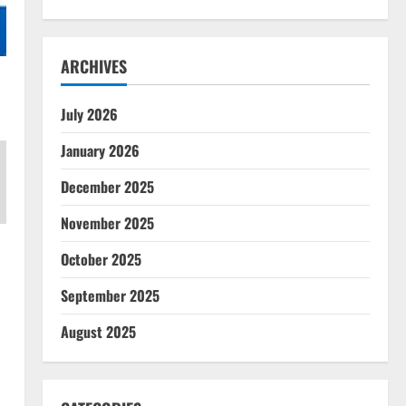
ARCHIVES
July 2026
January 2026
December 2025
November 2025
October 2025
September 2025
August 2025