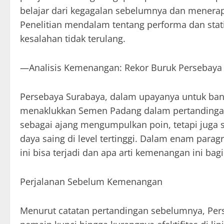
belajar dari kegagalan sebelumnya dan menerap
Penelitian mendalam tentang performa dan stat
kesalahan tidak terulang.
—Analisis Kemenangan: Rekor Buruk Persebay
Persebaya Surabaya, dalam upayanya untuk bangk
menaklukkan Semen Padang dalam pertandingan
sebagai ajang mengumpulkan poin, tetapi juga 
daya saing di level tertinggi. Dalam enam parag
ini bisa terjadi dan apa arti kemenangan ini bag
Perjalanan Sebelum Kemenangan
Menurut catatan pertandingan sebelumnya, Per