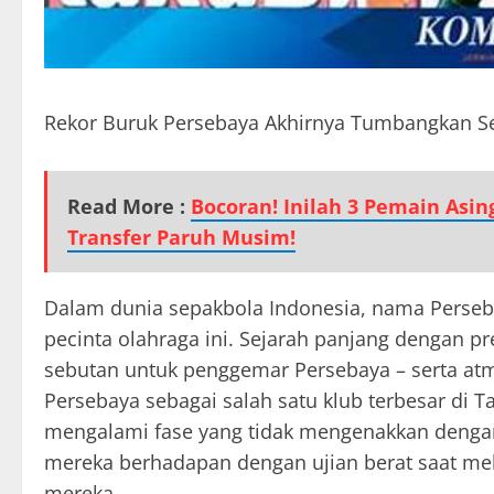
Rekor Buruk Persebaya Akhirnya Tumbangkan 
Read More :
Bocoran! Inilah 3 Pemain Asin
Transfer Paruh Musim!
Dalam dunia sepakbola Indonesia, nama Perseb
pecinta olahraga ini. Sejarah panjang dengan pr
sebutan untuk penggemar Persebaya – serta a
Persebaya sebagai salah satu klub terbesar di 
mengalami fase yang tidak mengenakkan denga
mereka berhadapan dengan ujian berat saat m
mereka.