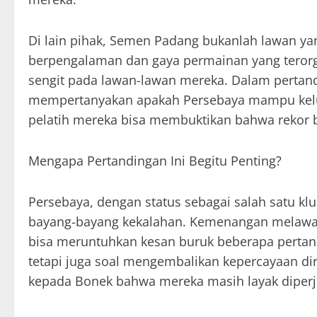
Di lain pihak, Semen Padang bukanlah lawan y
berpengalaman dan gaya permainan yang terorg
sengit pada lawan-lawan mereka. Dalam pertan
mempertanyakan apakah Persebaya mampu kelua
pelatih mereka bisa membuktikan bahwa rekor bu
Mengapa Pertandingan Ini Begitu Penting?
Persebaya, dengan status sebagai salah satu klu
bayang-bayang kekalahan. Kemenangan melaw
bisa meruntuhkan kesan buruk beberapa pertandi
tetapi juga soal mengembalikan kepercayaan di
kepada Bonek bahwa mereka masih layak diper