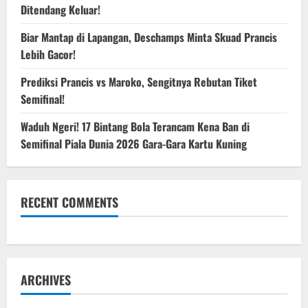
Ditendang Keluar!
Biar Mantap di Lapangan, Deschamps Minta Skuad Prancis
Lebih Gacor!
Prediksi Prancis vs Maroko, Sengitnya Rebutan Tiket
Semifinal!
Waduh Ngeri! 17 Bintang Bola Terancam Kena Ban di
Semifinal Piala Dunia 2026 Gara-Gara Kartu Kuning
RECENT COMMENTS
ARCHIVES