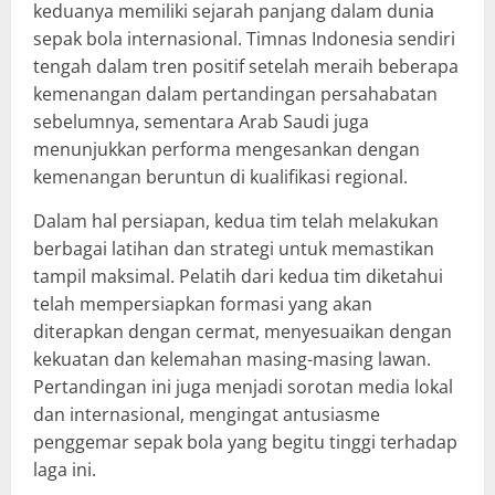
keduanya memiliki sejarah panjang dalam dunia
sepak bola internasional. Timnas Indonesia sendiri
tengah dalam tren positif setelah meraih beberapa
kemenangan dalam pertandingan persahabatan
sebelumnya, sementara Arab Saudi juga
menunjukkan performa mengesankan dengan
kemenangan beruntun di kualifikasi regional.
Dalam hal persiapan, kedua tim telah melakukan
berbagai latihan dan strategi untuk memastikan
tampil maksimal. Pelatih dari kedua tim diketahui
telah mempersiapkan formasi yang akan
diterapkan dengan cermat, menyesuaikan dengan
kekuatan dan kelemahan masing-masing lawan.
Pertandingan ini juga menjadi sorotan media lokal
dan internasional, mengingat antusiasme
penggemar sepak bola yang begitu tinggi terhadap
laga ini.