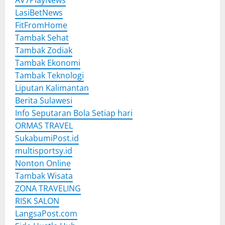
LasiBetNews
FitFromHome
Tambak Sehat
Tambak Zodiak
Tambak Ekonomi
Tambak Teknologi
Liputan Kalimantan
Berita Sulawesi
Info Seputaran Bola Setiap hari
ORMAS TRAVEL
SukabumiPost.id
multisportsy.id
Nonton Online
Tambak Wisata
ZONA TRAVELING
RISK SALON
LangsaPost.com