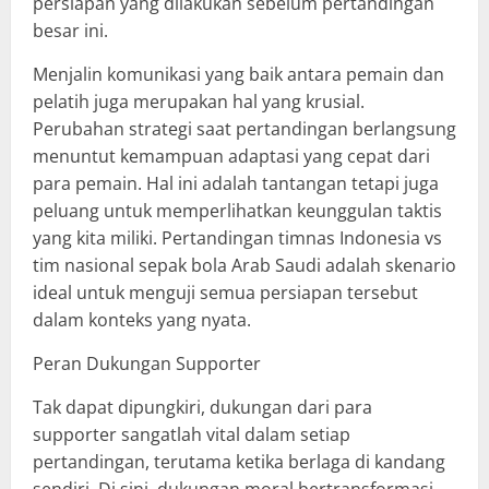
persiapan yang dilakukan sebelum pertandingan
besar ini.
Menjalin komunikasi yang baik antara pemain dan
pelatih juga merupakan hal yang krusial.
Perubahan strategi saat pertandingan berlangsung
menuntut kemampuan adaptasi yang cepat dari
para pemain. Hal ini adalah tantangan tetapi juga
peluang untuk memperlihatkan keunggulan taktis
yang kita miliki. Pertandingan timnas Indonesia vs
tim nasional sepak bola Arab Saudi adalah skenario
ideal untuk menguji semua persiapan tersebut
dalam konteks yang nyata.
Peran Dukungan Supporter
Tak dapat dipungkiri, dukungan dari para
supporter sangatlah vital dalam setiap
pertandingan, terutama ketika berlaga di kandang