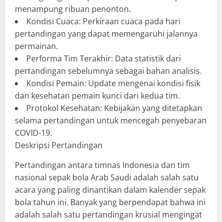
menampung ribuan penonton.
Kondisi Cuaca: Perkiraan cuaca pada hari
pertandingan yang dapat memengaruhi jalannya
permainan.
Performa Tim Terakhir: Data statistik dari
pertandingan sebelumnya sebagai bahan analisis.
Kondisi Pemain: Update mengenai kondisi fisik
dan kesehatan pemain kunci dari kedua tim.
Protokol Kesehatan: Kebijakan yang ditetapkan
selama pertandingan untuk mencegah penyebaran
COVID-19.
Deskripsi Pertandingan
Pertandingan antara timnas Indonesia dan tim
nasional sepak bola Arab Saudi adalah salah satu
acara yang paling dinantikan dalam kalender sepak
bola tahun ini. Banyak yang berpendapat bahwa ini
adalah salah satu pertandingan krusial mengingat