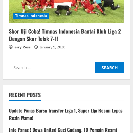
Timnas Indonesia
Skor Uji Coba! Timnas Indonesia Bantai Klub Liga 2
Dengan Skor Telak 7-1!
Jerry Ross
January 5, 2026
Search
for:
RECENT POSTS
Update Panas Bursa Transfer Liga 1, Super Elja Resmi Lepas
Rezin Wamu!
Info Panas ! Dewa United Cuci Gudang, 10 Pemain Resmi