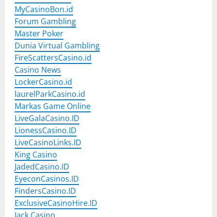
MyCasinoBon.id
Forum Gambling
Master Poker
Dunia Virtual Gambling
FireScattersCasino.id
Casino News
LockerCasino.id
laurelParkCasino.id
Markas Game Online
LiveGalaCasino.ID
LionessCasino.ID
LiveCasinoLinks.ID
King Casino
JadedCasino.ID
EyeconCasinos.ID
FindersCasino.ID
ExclusiveCasinoHire.ID
Jack Casino