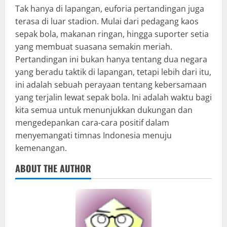
Tak hanya di lapangan, euforia pertandingan juga
terasa di luar stadion. Mulai dari pedagang kaos
sepak bola, makanan ringan, hingga suporter setia
yang membuat suasana semakin meriah.
Pertandingan ini bukan hanya tentang dua negara
yang beradu taktik di lapangan, tetapi lebih dari itu,
ini adalah sebuah perayaan tentang kebersamaan
yang terjalin lewat sepak bola. Ini adalah waktu bagi
kita semua untuk menunjukkan dukungan dan
mengedepankan cara-cara positif dalam
menyemangati timnas Indonesia menuju
kemenangan.
ABOUT THE AUTHOR