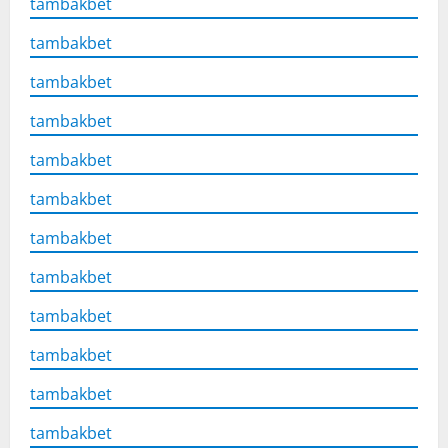
tambakbet
tambakbet
tambakbet
tambakbet
tambakbet
tambakbet
tambakbet
tambakbet
tambakbet
tambakbet
tambakbet
tambakbet