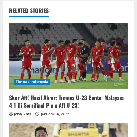
a
v
RELATED STORIES
i
g
a
t
i
Timnas Indonesia
o
Skor Aff! Hasil Akhir: Timnas U-23 Bantai Malaysia
n
4-1 Di Semifinal Piala Aff U-23!
Jerry Ross
January 14, 2026