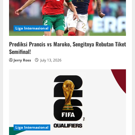
Liga Internasional
Prediksi Prancis vs Maroko, Sengitnya Rebutan Tiket
Semifinal!
Jerry Ross
July 13, 2026
Liga Internasional