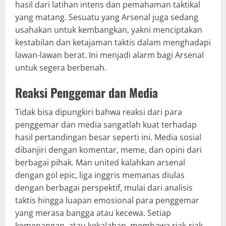
hasil dari latihan intens dan pemahaman taktikal
yang matang. Sesuatu yang Arsenal juga sedang
usahakan untuk kembangkan, yakni menciptakan
kestabilan dan ketajaman taktis dalam menghadapi
lawan-lawan berat. Ini menjadi alarm bagi Arsenal
untuk segera berbenah.
Reaksi Penggemar dan Media
Tidak bisa dipungkiri bahwa reaksi dari para
penggemar dan media sangatlah kuat terhadap
hasil pertandingan besar seperti ini. Media sosial
dibanjiri dengan komentar, meme, dan opini dari
berbagai pihak. Man united kalahkan arsenal
dengan gol epic, liga inggris memanas diulas
dengan berbagai perspektif, mulai dari analisis
taktis hingga luapan emosional para penggemar
yang merasa bangga atau kecewa. Setiap
kemenangan, atau kekalahan, membawa riak-riak