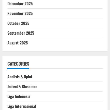
December 2025
November 2025
October 2025
September 2025
August 2025
CATEGORIES
Analisis & Opini
Jadwal & Klasemen
Liga Indonesia
Liga Internasional