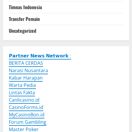
Timnas Indonesia
Transfer Pemain
Uncategorized
𝗣𝗮𝗿𝘁𝗻𝗲𝗿 𝗡𝗲𝘄𝘀 𝗡𝗲𝘁𝘄𝗼𝗿𝗸 :
BERITA CERDAS
Narasi Nusantara
Kabar Harapan
Warta Pedia
Lintas Fakta
Canlicasino.id
CasinoForms.id
MyCasinoBon.id
Forum Gambling
Master Poker