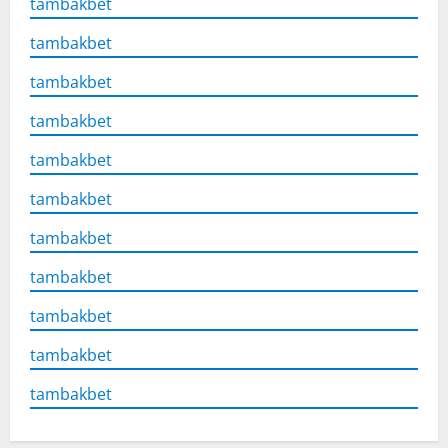
tambakbet
tambakbet
tambakbet
tambakbet
tambakbet
tambakbet
tambakbet
tambakbet
tambakbet
tambakbet
tambakbet