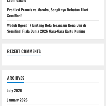
Lebih Gacor!
Prediksi Prancis vs Maroko, Sengitnya Rebutan Tiket
Semifinal!
Waduh Ngeri! 17 Bintang Bola Terancam Kena Ban di
Semifinal Piala Dunia 2026 Gara-Gara Kartu Kuning
RECENT COMMENTS
ARCHIVES
July 2026
January 2026