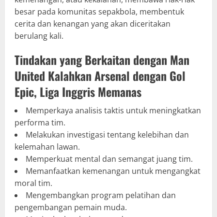
besar pada komunitas sepakbola, membentuk
cerita dan kenangan yang akan diceritakan
berulang kali.
Tindakan yang Berkaitan dengan Man
United Kalahkan Arsenal dengan Gol
Epic, Liga Inggris Memanas
Memperkaya analisis taktis untuk meningkatkan
performa tim.
Melakukan investigasi tentang kelebihan dan
kelemahan lawan.
Memperkuat mental dan semangat juang tim.
Memanfaatkan kemenangan untuk mengangkat
moral tim.
Mengembangkan program pelatihan dan
pengembangan pemain muda.