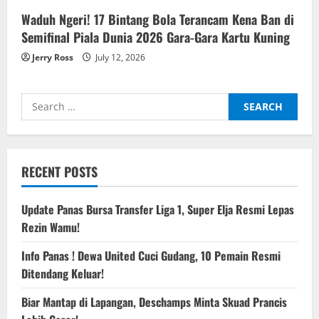
Waduh Ngeri! 17 Bintang Bola Terancam Kena Ban di
Semifinal Piala Dunia 2026 Gara-Gara Kartu Kuning
Jerry Ross
July 12, 2026
Search
for:
RECENT POSTS
Update Panas Bursa Transfer Liga 1, Super Elja Resmi Lepas
Rezin Wamu!
Info Panas ! Dewa United Cuci Gudang, 10 Pemain Resmi
Ditendang Keluar!
Biar Mantap di Lapangan, Deschamps Minta Skuad Prancis