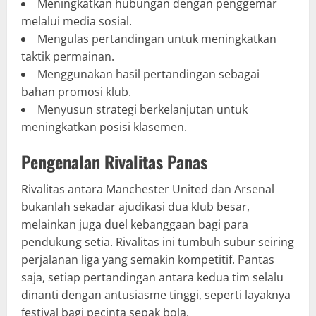
Meningkatkan hubungan dengan penggemar
melalui media sosial.
Mengulas pertandingan untuk meningkatkan
taktik permainan.
Menggunakan hasil pertandingan sebagai
bahan promosi klub.
Menyusun strategi berkelanjutan untuk
meningkatkan posisi klasemen.
Pengenalan Rivalitas Panas
Rivalitas antara Manchester United dan Arsenal
bukanlah sekadar ajudikasi dua klub besar,
melainkan juga duel kebanggaan bagi para
pendukung setia. Rivalitas ini tumbuh subur seiring
perjalanan liga yang semakin kompetitif. Pantas
saja, setiap pertandingan antara kedua tim selalu
dinanti dengan antusiasme tinggi, seperti layaknya
festival bagi pecinta sepak bola.