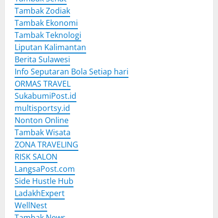
Tambak Zodiak
Tambak Ekonomi
Tambak Teknologi
Liputan Kalimantan
Berita Sulawesi
Info Seputaran Bola Setiap hari
ORMAS TRAVEL
SukabumiPost.id
multisportsy.id
Nonton Online
Tambak Wisata
ZONA TRAVELING
RISK SALON
LangsaPost.com
Side Hustle Hub
LadakhExpert
WellNest
Tambak News