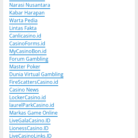
Narasi Nusantara
Kabar Harapan
Warta Pedia
Lintas Fakta
Canlicasino.id
CasinoForms.id
MyCasinoBon.id
Forum Gambling
Master Poker
Dunia Virtual Gambling
FireScattersCasino.id
Casino News
LockerCasino.id
laurelParkCasino.id
Markas Game Online
LiveGalaCasino.ID
LionessCasino.ID
LiveCasinoLinks.ID