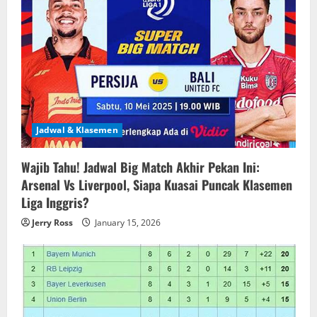
g
a
t
i
o
Jadwal & Klasemen
n
Wajib Tahu! Jadwal Big Match Akhir Pekan Ini:
Arsenal Vs Liverpool, Siapa Kuasai Puncak Klasemen
Liga Inggris?
Jerry Ross
January 15, 2026