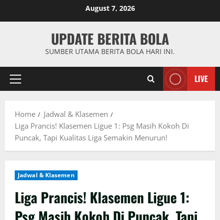
Skip
August 7, 2026
to
content
UPDATE BERITA BOLA
SUMBER UTAMA BERITA BOLA HARI INI.
LIVE
Primary
Menu
Home
Jadwal & Klasemen
Liga Prancis! Klasemen Ligue 1: Psg Masih Kokoh Di
Puncak, Tapi Kualitas Liga Semakin Menurun!
Jadwal & Klasemen
Liga Prancis! Klasemen Ligue 1:
Psg Masih Kokoh Di Puncak, Tapi