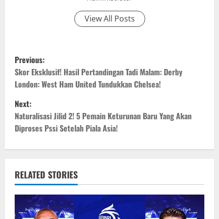
View All Posts
P
Previous:
o
Skor Eksklusif! Hasil Pertandingan Tadi Malam: Derby
London: West Ham United Tundukkan Chelsea!
s
Next:
t
Naturalisasi Jilid 2! 5 Pemain Keturunan Baru Yang Akan
Diproses Pssi Setelah Piala Asia!
n
a
v
RELATED STORIES
i