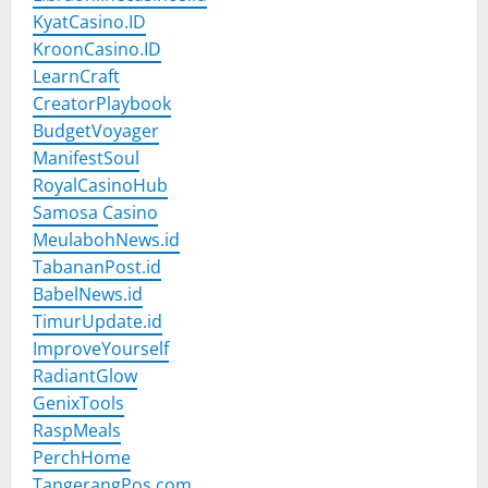
KyatCasino.ID
KroonCasino.ID
LearnCraft
CreatorPlaybook
BudgetVoyager
ManifestSoul
RoyalCasinoHub
Samosa Casino
MeulabohNews.id
TabananPost.id
BabelNews.id
TimurUpdate.id
ImproveYourself
RadiantGlow
GenixTools
RaspMeals
PerchHome
TangerangPos.com