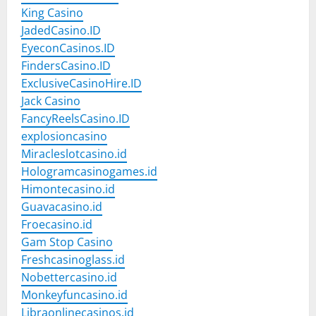
King Casino
JadedCasino.ID
EyeconCasinos.ID
FindersCasino.ID
ExclusiveCasinoHire.ID
Jack Casino
FancyReelsCasino.ID
explosioncasino
Miracleslotcasino.id
Hologramcasinogames.id
Himontecasino.id
Guavacasino.id
Froecasino.id
Gam Stop Casino
Freshcasinoglass.id
Nobettercasino.id
Monkeyfuncasino.id
Libraonlinecasinos.id