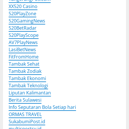
XX520 Casino
520PlayZone
520GamingNews
520BetRadar
520PlayScope
AV7PlayNews
LasiBetNews
FitFromHome
Tambak Sehat
Tambak Zodiak
Tambak Ekonomi
Tambak Teknologi
Liputan Kalimantan
Berita Sulawesi
Info Seputaran Bola Setiap hari
ORMAS TRAVEL
SukabumiPost.id
multisportsy.id