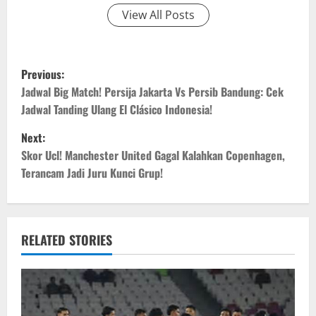
View All Posts
P
Previous:
o
Jadwal Big Match! Persija Jakarta Vs Persib Bandung: Cek
Jadwal Tanding Ulang El Clásico Indonesia!
s
Next:
t
Skor Ucl! Manchester United Gagal Kalahkan Copenhagen,
Terancam Jadi Juru Kunci Grup!
n
a
v
RELATED STORIES
i
g