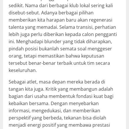
sedikit. Nama dari berbagai klub lokal sering kali
disebut-sebut. Adanya berbagai pilihan
memberikan kita harapan baru akan regenerasi
talenta yang memadai. Selama transisi, perhatian
lebih juga perlu diberikan kepada calon pengganti
ini. Menghadapi blunder yang tidak diharapkan,
pindah posisi bukanlah semata soal menggeser
orang, tetapi memastikan bahwa keputusan
tersebut benar-benar terbaik untuk tim secara
keseluruhan.
Sebagai atlet, masa depan mereka berada di
tangan kita juga. Kritik yang membangun adalah
bagian dari usaha membentuk fondasi kuat bagi
kebaikan bersama. Dengan menyebarkan
informasi, mengedukasi, dan memberikan
perspektif yang berbeda, tekanan bisa diolah
menjadi energi positif yang membawa prestasi