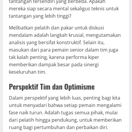
tantangan tersendiri yang berbeda. Apakah
mereka siap secara mental sekaligus teknis untuk
tantangan yang lebih tinggi?
Melibatkan pelatih dan pakar untuk diskusi
mendalam adalah langkah krusial, mengutamakan
analisis yang bersifat konstruktif. Selain itu,
masukan dari para pemain senior dalam tim juga
tak kalah penting, karena performa kiper
memberikan dampak besar pada sinergi
keseluruhan tim.
Perspektif Tim dan Optimisme
Dalam perspektif yang lebih luas, penting bagi kita
untuk menyadari bahwa setiap pemain mengalami
fase naik turun. Adalah tugas semua pihak, mulai
dari pelatih hingga pendukung, untuk memberikan
ruang bagi pertumbuhan dan perbaikan diri.