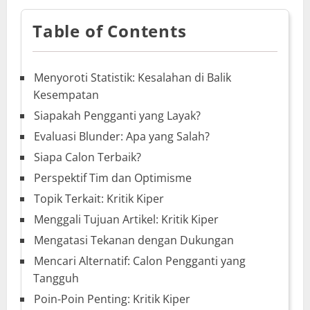
Table of Contents
Menyoroti Statistik: Kesalahan di Balik
Kesempatan
Siapakah Pengganti yang Layak?
Evaluasi Blunder: Apa yang Salah?
Siapa Calon Terbaik?
Perspektif Tim dan Optimisme
Topik Terkait: Kritik Kiper
Menggali Tujuan Artikel: Kritik Kiper
Mengatasi Tekanan dengan Dukungan
Mencari Alternatif: Calon Pengganti yang
Tangguh
Poin-Poin Penting: Kritik Kiper