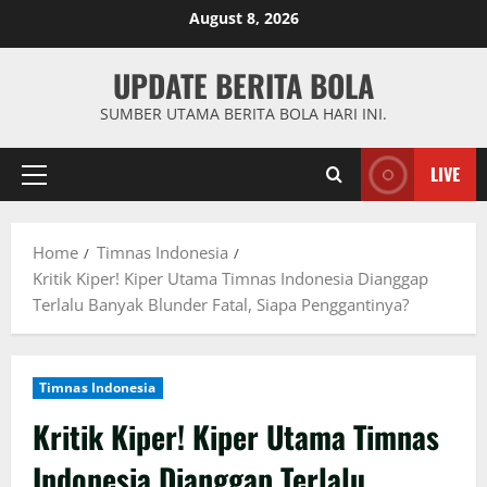
Skip
August 8, 2026
to
content
UPDATE BERITA BOLA
SUMBER UTAMA BERITA BOLA HARI INI.
LIVE
Primary
Menu
Home
Timnas Indonesia
Kritik Kiper! Kiper Utama Timnas Indonesia Dianggap
Terlalu Banyak Blunder Fatal, Siapa Penggantinya?
Timnas Indonesia
Kritik Kiper! Kiper Utama Timnas
Indonesia Dianggap Terlalu