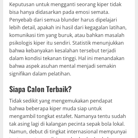
Keputusan untuk mengganti seorang kiper tidak
bisa hanya didasarkan pada emosi semata.
Penyebab dari semua blunder harus dipelajari
lebih detail, apakah ini hasil dari kegagalan latihan,
komunikasi tim yang buruk, atau bahkan masalah
psikologis kiper itu sendiri. Statistik menunjukkan
bahwa kebanyakan kesalahan tersebut terjadi
dalam kondisi tekanan tinggi. Hal ini menandakan
bahwa aspek asuhan mental menjadi semakin
signifikan dalam pelatihan.
Siapa Calon Terbaik?
Tidak sedikit yang mengemukakan pendapat
bahwa beberapa kiper muda siap untuk
mengambil tongkat estafet. Namanya tentu sudah
tak asing lagi di kalangan pecinta sepak bola lokal.
Namun, debut di tingkat internasional mempunyai