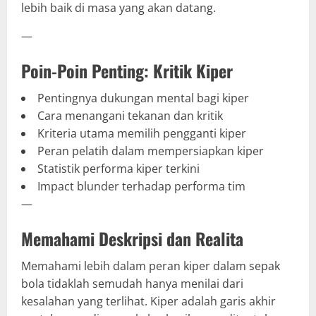
lebih baik di masa yang akan datang.
—
Poin-Poin Penting: Kritik Kiper
Pentingnya dukungan mental bagi kiper
Cara menangani tekanan dan kritik
Kriteria utama memilih pengganti kiper
Peran pelatih dalam mempersiapkan kiper
Statistik performa kiper terkini
Impact blunder terhadap performa tim
—
Memahami Deskripsi dan Realita
Memahami lebih dalam peran kiper dalam sepak
bola tidaklah semudah hanya menilai dari
kesalahan yang terlihat. Kiper adalah garis akhir