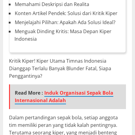
Memahami Deskripsi dan Realita
Konten Artikel Pendek: Solusi dari Kritik Kiper
Menjelajahi Pilihan: Apakah Ada Solusi Ideal?
Menguak Dinding Kritis: Masa Depan Kiper
Indonesia
Kritik Kiper! Kiper Utama Timnas Indonesia
Dianggap Terlalu Banyak Blunder Fatal, Siapa
Penggantinya?
Read More :
Induk Organisasi Sepak Bola
Internasional Adalah
Dalam pertandingan sepak bola, setiap anggota
tim memiliki peran yang tidak kalah pentingnya.
Terutama seorang kiper, yang menjadi benteng