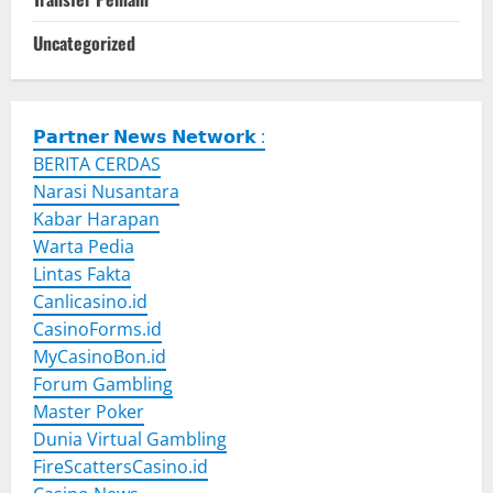
Uncategorized
𝗣𝗮𝗿𝘁𝗻𝗲𝗿 𝗡𝗲𝘄𝘀 𝗡𝗲𝘁𝘄𝗼𝗿𝗸 :
BERITA CERDAS
Narasi Nusantara
Kabar Harapan
Warta Pedia
Lintas Fakta
Canlicasino.id
CasinoForms.id
MyCasinoBon.id
Forum Gambling
Master Poker
Dunia Virtual Gambling
FireScattersCasino.id