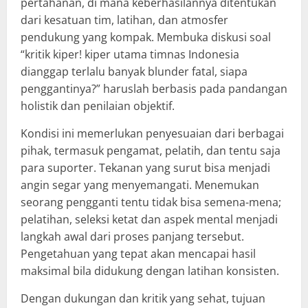
pertahanan, di mana keberhasilannya ditentukan
dari kesatuan tim, latihan, dan atmosfer
pendukung yang kompak. Membuka diskusi soal
“kritik kiper! kiper utama timnas Indonesia
dianggap terlalu banyak blunder fatal, siapa
penggantinya?” haruslah berbasis pada pandangan
holistik dan penilaian objektif.
Kondisi ini memerlukan penyesuaian dari berbagai
pihak, termasuk pengamat, pelatih, dan tentu saja
para suporter. Tekanan yang surut bisa menjadi
angin segar yang menyemangati. Menemukan
seorang pengganti tentu tidak bisa semena-mena;
pelatihan, seleksi ketat dan aspek mental menjadi
langkah awal dari proses panjang tersebut.
Pengetahuan yang tepat akan mencapai hasil
maksimal bila didukung dengan latihan konsisten.
Dengan dukungan dan kritik yang sehat, tujuan