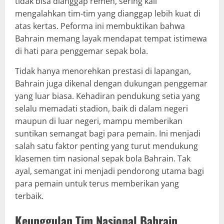
tidak bisa dianggap remeh, sering kali
mengalahkan tim-tim yang dianggap lebih kuat di
atas kertas. Peforma ini membuktikan bahwa
Bahrain memang layak mendapat tempat istimewa
di hati para penggemar sepak bola.
Tidak hanya menorehkan prestasi di lapangan,
Bahrain juga dikenal dengan dukungan penggemar
yang luar biasa. Kehadiran pendukung setia yang
selalu memadati stadion, baik di dalam negeri
maupun di luar negeri, mampu memberikan
suntikan semangat bagi para pemain. Ini menjadi
salah satu faktor penting yang turut mendukung
klasemen tim nasional sepak bola Bahrain. Tak
ayal, semangat ini menjadi pendorong utama bagi
para pemain untuk terus memberikan yang
terbaik.
Keunggulan Tim Nasional Bahrain