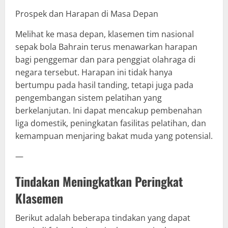
Prospek dan Harapan di Masa Depan
Melihat ke masa depan, klasemen tim nasional
sepak bola Bahrain terus menawarkan harapan
bagi penggemar dan para penggiat olahraga di
negara tersebut. Harapan ini tidak hanya
bertumpu pada hasil tanding, tetapi juga pada
pengembangan sistem pelatihan yang
berkelanjutan. Ini dapat mencakup pembenahan
liga domestik, peningkatan fasilitas pelatihan, dan
kemampuan menjaring bakat muda yang potensial.
—
Tindakan Meningkatkan Peringkat
Klasemen
Berikut adalah beberapa tindakan yang dapat