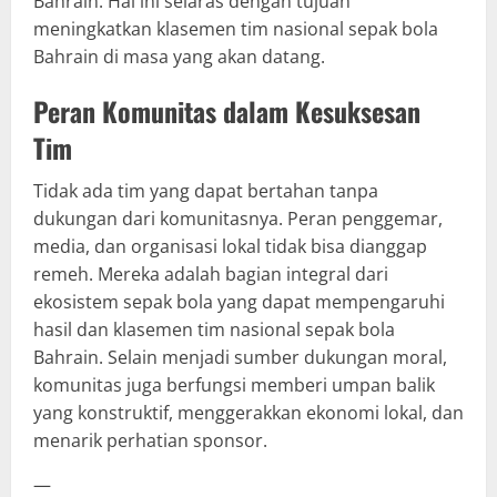
Bahrain. Hal ini selaras dengan tujuan
meningkatkan klasemen tim nasional sepak bola
Bahrain di masa yang akan datang.
Peran Komunitas dalam Kesuksesan
Tim
Tidak ada tim yang dapat bertahan tanpa
dukungan dari komunitasnya. Peran penggemar,
media, dan organisasi lokal tidak bisa dianggap
remeh. Mereka adalah bagian integral dari
ekosistem sepak bola yang dapat mempengaruhi
hasil dan klasemen tim nasional sepak bola
Bahrain. Selain menjadi sumber dukungan moral,
komunitas juga berfungsi memberi umpan balik
yang konstruktif, menggerakkan ekonomi lokal, dan
menarik perhatian sponsor.
—