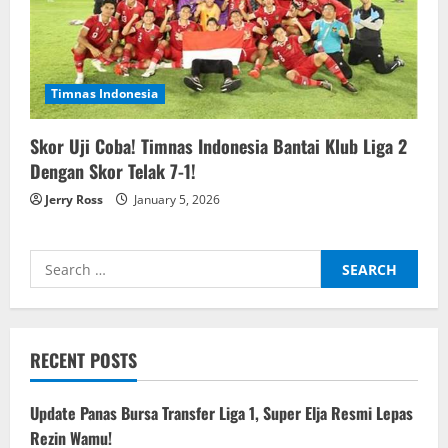
Timnas Indonesia
Skor Uji Coba! Timnas Indonesia Bantai Klub Liga 2
Dengan Skor Telak 7-1!
Jerry Ross
January 5, 2026
Search
for:
RECENT POSTS
Update Panas Bursa Transfer Liga 1, Super Elja Resmi Lepas
Rezin Wamu!