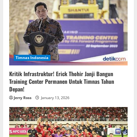
Timnas Indonesia
Kritik Infrastruktur! Erick Thohir Janji Bangun
Training Center Permanen Untuk Timnas Tahun
Depan!
Jerry Ross
January 13, 2026