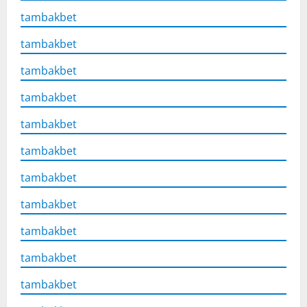
tambakbet
tambakbet
tambakbet
tambakbet
tambakbet
tambakbet
tambakbet
tambakbet
tambakbet
tambakbet
tambakbet