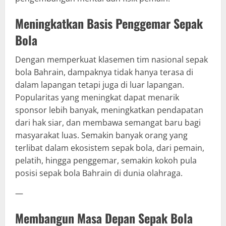
Meningkatkan Basis Penggemar Sepak
Bola
Dengan memperkuat klasemen tim nasional sepak
bola Bahrain, dampaknya tidak hanya terasa di
dalam lapangan tetapi juga di luar lapangan.
Popularitas yang meningkat dapat menarik
sponsor lebih banyak, meningkatkan pendapatan
dari hak siar, dan membawa semangat baru bagi
masyarakat luas. Semakin banyak orang yang
terlibat dalam ekosistem sepak bola, dari pemain,
pelatih, hingga penggemar, semakin kokoh pula
posisi sepak bola Bahrain di dunia olahraga.
—
Membangun Masa Depan Sepak Bola