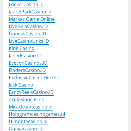
LockerCasino.id
laurelParkCasino.id
Markas Game Online
LiveGalaCasino.ID
LionessCasino.ID
LiveCasinoLinks.ID
King Casino
JadedCasino.ID
EyeconCasinos.ID
FindersCasino.ID
ExclusiveCasinoHire.ID
Jack Casino
FancyReelsCasino.ID
explosioncasino
Miracleslotcasino.id
Hologramcasinogames.id
Himontecasino.id
Guavacasino.id