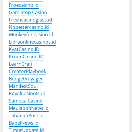
Froecasino.id
Gam Stop Casino
Freshcasinoglass.id
Nobettercasino.id
Monkeyfuncasino.id
Libraonlinecasinos.id
KyatCasino.ID
KroonCasino.ID
LearnCraft
CreatorPlaybook
BudgetVoyager
ManifestSoul
RoyalCasinoHub
Samosa Casino
MeulabohNews.id
TabananPost.id
BabelNews.id
TimurUpdate.id