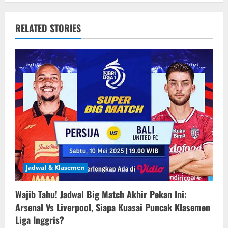
a
v
RELATED STORIES
i
g
a
t
i
o
Jadwal & Klasemen
n
Wajib Tahu! Jadwal Big Match Akhir Pekan Ini:
Arsenal Vs Liverpool, Siapa Kuasai Puncak Klasemen
Liga Inggris?