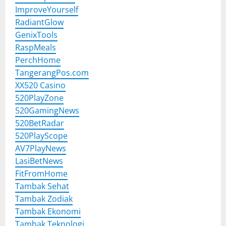
ImproveYourself
RadiantGlow
GenixTools
RaspMeals
PerchHome
TangerangPos.com
XX520 Casino
520PlayZone
520GamingNews
520BetRadar
520PlayScope
AV7PlayNews
LasiBetNews
FitFromHome
Tambak Sehat
Tambak Zodiak
Tambak Ekonomi
Tambak Teknologi