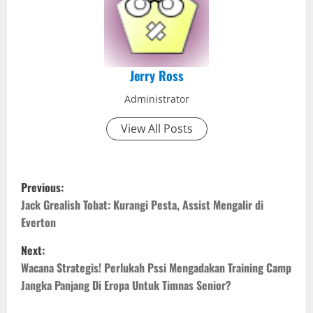
Jerry Ross
Administrator
View All Posts
P
Previous:
o
Jack Grealish Tobat: Kurangi Pesta, Assist Mengalir di
Everton
s
Next:
t
Wacana Strategis! Perlukah Pssi Mengadakan Training Camp
Jangka Panjang Di Eropa Untuk Timnas Senior?
n