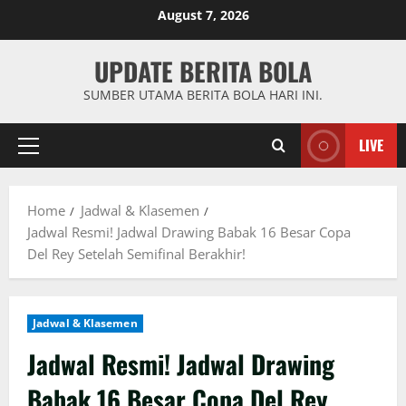
Skip
August 7, 2026
to
content
UPDATE BERITA BOLA
SUMBER UTAMA BERITA BOLA HARI INI.
LIVE
Primary
Menu
Home
Jadwal & Klasemen
Jadwal Resmi! Jadwal Drawing Babak 16 Besar Copa
Del Rey Setelah Semifinal Berakhir!
Jadwal & Klasemen
Jadwal Resmi! Jadwal Drawing
Babak 16 Besar Copa Del Rey