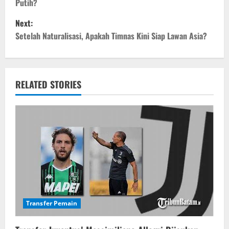
Putih?
s
Next:
t
Setelah Naturalisasi, Apakah Timnas Kini Siap Lawan Asia?
n
a
RELATED STORIES
v
i
g
a
t
i
Transfer Pemain