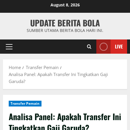
Skip
August 8, 2026
to
content
UPDATE BERITA BOLA
SUMBER UTAMA BERITA BOLA HARI INI.
LIVE
Primary
Menu
Home
Transfer Pemain
Analisa Panel: Apakah Transfer Ini Tingkatkan Gaji
Garuda?
Transfer Pemain
Analisa Panel: Apakah Transfer Ini
Tingkatkan Gaji Garuda?