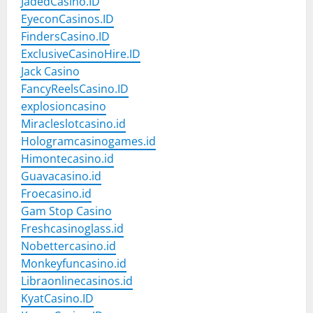
JadedCasino.ID
EyeconCasinos.ID
FindersCasino.ID
ExclusiveCasinoHire.ID
Jack Casino
FancyReelsCasino.ID
explosioncasino
Miracleslotcasino.id
Hologramcasinogames.id
Himontecasino.id
Guavacasino.id
Froecasino.id
Gam Stop Casino
Freshcasinoglass.id
Nobettercasino.id
Monkeyfuncasino.id
Libraonlinecasinos.id
KyatCasino.ID