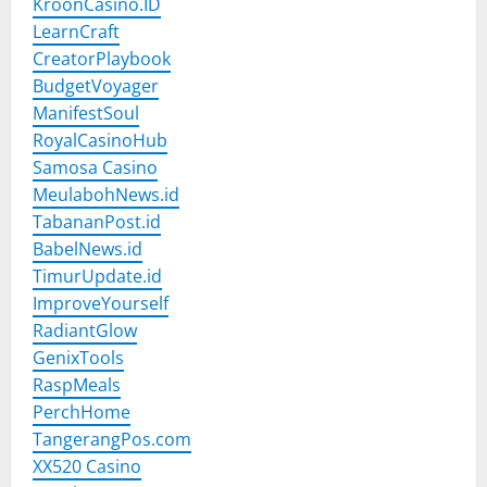
KroonCasino.ID
LearnCraft
CreatorPlaybook
BudgetVoyager
ManifestSoul
RoyalCasinoHub
Samosa Casino
MeulabohNews.id
TabananPost.id
BabelNews.id
TimurUpdate.id
ImproveYourself
RadiantGlow
GenixTools
RaspMeals
PerchHome
TangerangPos.com
XX520 Casino