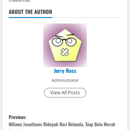
ABOUT THE AUTHOR
Jerry Ross
Administrator
View All Posts
P
Previous:
o
Miliano Jonathans Didepak Dari Belanda, Siap Bela Merah