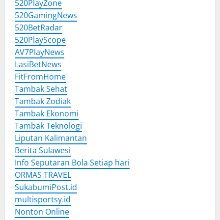
520PlayZone
520GamingNews
520BetRadar
520PlayScope
AV7PlayNews
LasiBetNews
FitFromHome
Tambak Sehat
Tambak Zodiak
Tambak Ekonomi
Tambak Teknologi
Liputan Kalimantan
Berita Sulawesi
Info Seputaran Bola Setiap hari
ORMAS TRAVEL
SukabumiPost.id
multisportsy.id
Nonton Online