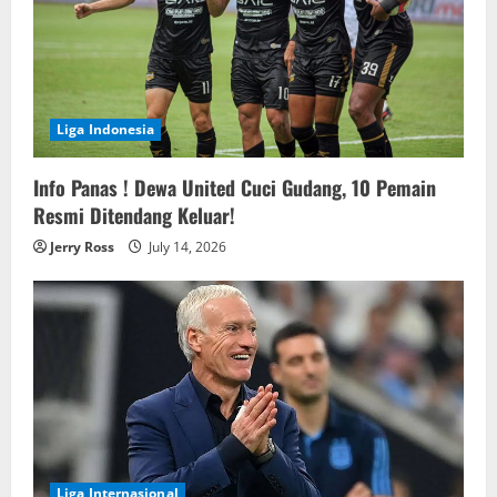
Liga Indonesia
Info Panas ! Dewa United Cuci Gudang, 10 Pemain
Resmi Ditendang Keluar!
Jerry Ross
July 14, 2026
Liga Internasional