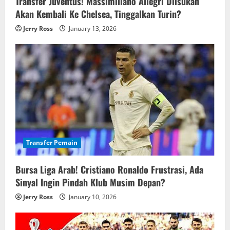
o
Transfer Juventus! Massimiliano Allegri Diisukan
Akan Kembali Ke Chelsea, Tinggalkan Turin?
n
Jerry Ross
January 13, 2026
Transfer Pemain
Bursa Liga Arab! Cristiano Ronaldo Frustrasi, Ada
Sinyal Ingin Pindah Klub Musim Depan?
Jerry Ross
January 10, 2026