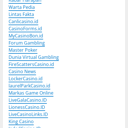
Warta Pedia
Lintas Fakta
Canlicasino.id
CasinoForms.id
MyCasinoBon.id
Forum Gambling
Master Poker
Dunia Virtual Gambling
FireScattersCasino.id
Casino News
LockerCasino.id
laurelParkCasino.id
Markas Game Online
LiveGalaCasino.ID
LionessCasino.ID
LiveCasinoLinks.ID
King Casino