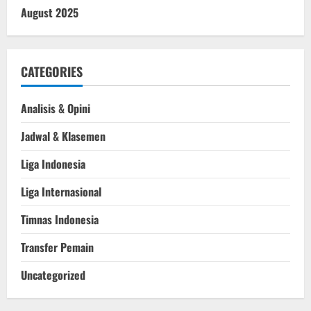
August 2025
CATEGORIES
Analisis & Opini
Jadwal & Klasemen
Liga Indonesia
Liga Internasional
Timnas Indonesia
Transfer Pemain
Uncategorized