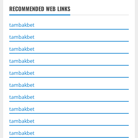
RECOMMENDED WEB LINKS
tambakbet
tambakbet
tambakbet
tambakbet
tambakbet
tambakbet
tambakbet
tambakbet
tambakbet
tambakbet