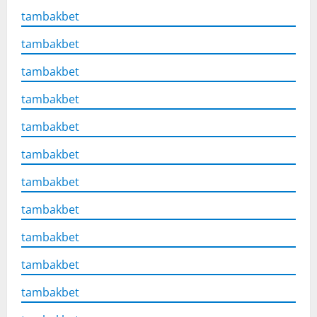
tambakbet
tambakbet
tambakbet
tambakbet
tambakbet
tambakbet
tambakbet
tambakbet
tambakbet
tambakbet
tambakbet