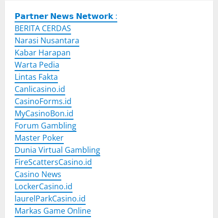
𝗣𝗮𝗿𝘁𝗻𝗲𝗿 𝗡𝗲𝘄𝘀 𝗡𝗲𝘁𝘄𝗼𝗿𝗸 :
BERITA CERDAS
Narasi Nusantara
Kabar Harapan
Warta Pedia
Lintas Fakta
Canlicasino.id
CasinoForms.id
MyCasinoBon.id
Forum Gambling
Master Poker
Dunia Virtual Gambling
FireScattersCasino.id
Casino News
LockerCasino.id
laurelParkCasino.id
Markas Game Online