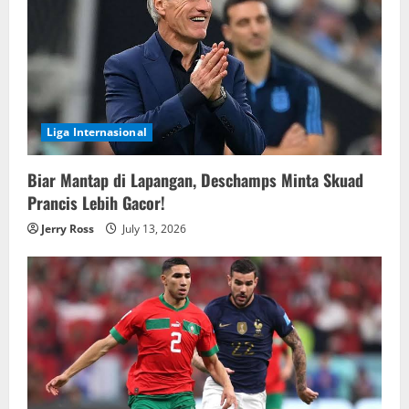
Liga Internasional
Biar Mantap di Lapangan, Deschamps Minta Skuad
Prancis Lebih Gacor!
Jerry Ross
July 13, 2026