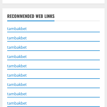
RECOMMENDED WEB LINKS
tambakbet
tambakbet
tambakbet
tambakbet
tambakbet
tambakbet
tambakbet
tambakbet
tambakbet