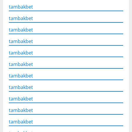
tambakbet
tambakbet
tambakbet
tambakbet
tambakbet
tambakbet
tambakbet
tambakbet
tambakbet
tambakbet
tambakbet