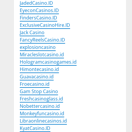
JadedCasino.ID
EyeconCasinos.ID
FindersCasino.ID
ExclusiveCasinoHire.ID
Jack Casino
FancyReelsCasino.ID
explosioncasino
Miracleslotcasino.id
Hologramcasinogames.id
Himontecasino.id
Guavacasino.id
Froecasino.id
Gam Stop Casino
Freshcasinoglass.id
Nobettercasino.id
Monkeyfuncasino.id
Libraonlinecasinos.id
KyatCasino.ID