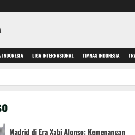
A
A INDONESIA
LIGA INTERNASIONAL
TIMNAS INDONESIA
TR
so
Madrid di Era Xabi Alonso: Kemenangan