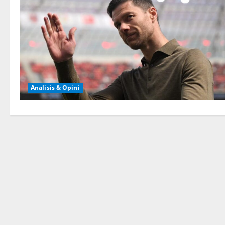
Analisis & Opini