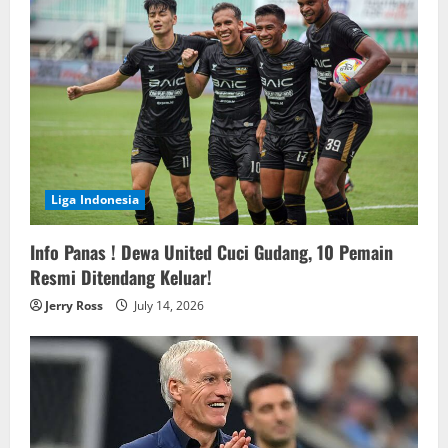
Liga Indonesia
Info Panas ! Dewa United Cuci Gudang, 10 Pemain
Resmi Ditendang Keluar!
Jerry Ross
July 14, 2026