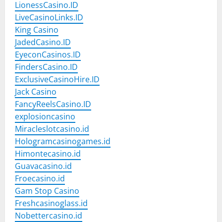
LionessCasino.ID
LiveCasinoLinks.ID
King Casino
JadedCasino.ID
EyeconCasinos.ID
FindersCasino.ID
ExclusiveCasinoHire.ID
Jack Casino
FancyReelsCasino.ID
explosioncasino
Miracleslotcasino.id
Hologramcasinogames.id
Himontecasino.id
Guavacasino.id
Froecasino.id
Gam Stop Casino
Freshcasinoglass.id
Nobettercasino.id