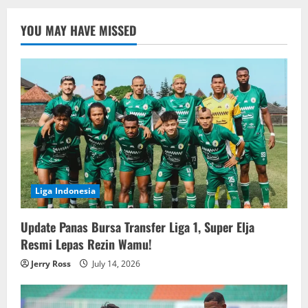
YOU MAY HAVE MISSED
Liga Indonesia
Update Panas Bursa Transfer Liga 1, Super Elja
Resmi Lepas Rezin Wamu!
Jerry Ross
July 14, 2026