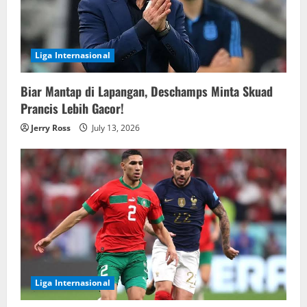
Liga Internasional
Biar Mantap di Lapangan, Deschamps Minta Skuad
Prancis Lebih Gacor!
Jerry Ross
July 13, 2026
Liga Internasional