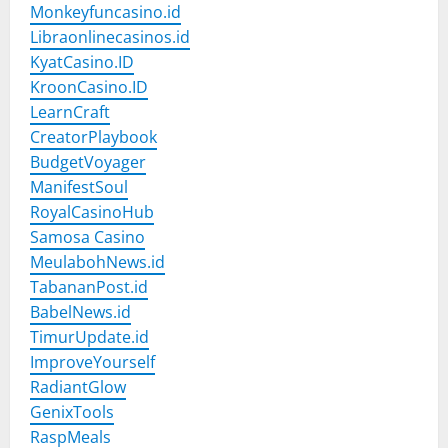
Monkeyfuncasino.id
Libraonlinecasinos.id
KyatCasino.ID
KroonCasino.ID
LearnCraft
CreatorPlaybook
BudgetVoyager
ManifestSoul
RoyalCasinoHub
Samosa Casino
MeulabohNews.id
TabananPost.id
BabelNews.id
TimurUpdate.id
ImproveYourself
RadiantGlow
GenixTools
RaspMeals