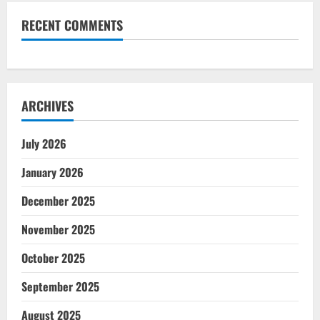
RECENT COMMENTS
ARCHIVES
July 2026
January 2026
December 2025
November 2025
October 2025
September 2025
August 2025