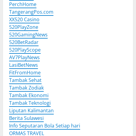
PerchHome
TangerangPos.com
XX520 Casino
520PlayZone
520GamingNews
520BetRadar
520PlayScope
AV7PlayNews
LasiBetNews
FitFromHome
Tambak Sehat
Tambak Zodiak
Tambak Ekonomi
Tambak Teknologi
Liputan Kalimantan
Berita Sulawesi
Info Seputaran Bola Setiap hari
ORMAS TRAVEL